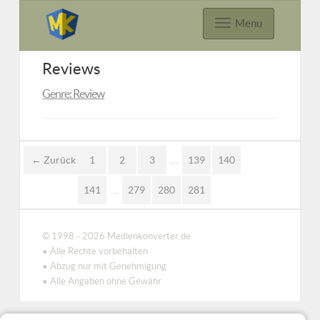
Menu
Reviews
Genre: Review
← Zurück
1
2
3
…
139
140
141
…
279
280
281
© 1998 - 2026 Medienkonverter.de
• Alle Rechte vorbehalten
• Abzug nur mit Genehmigung
• Alle Angaben ohne Gewähr