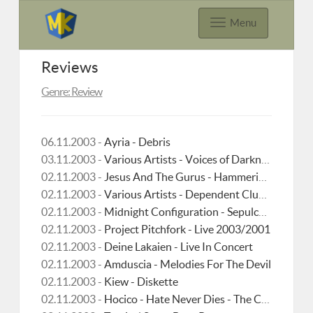
Menu
Reviews
Genre: Review
06.11.2003 -
Ayria - Debris
03.11.2003 -
Various Artists - Voices of Darkness
02.11.2003 -
Jesus And The Gurus - Hammering On The Gates Of Heaven
02.11.2003 -
Various Artists - Dependent Club Invasion
02.11.2003 -
Midnight Configuration - Sepulchre Rose
02.11.2003 -
Project Pitchfork - Live 2003/2001
02.11.2003 -
Deine Lakaien - Live In Concert
02.11.2003 -
Amduscia - Melodies For The Devil
02.11.2003 -
Kiew - Diskette
02.11.2003 -
Hocico - Hate Never Dies - The Celebration