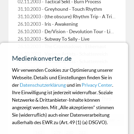
02.11.2003 -
Tactical Sekt - Burn Process
31.10.2003 -
Greyhound - Touch Rhythm
31.10.2003 -
(the obscure) Rhythm Trip - A Trip to the Black Area
26.10.2003 -
Iris - Awakening
26.10.2003 -
De/Vision - Devolution Tour - Live 2003
26.10.2003 -
Subway To Sally - Live
26.10.2003 -
The Crüxshadows - Ethernaut
26.10.2003 -
Various Artists - Schattenreich
Medienkonverter.de
26.10.2003 -
Various Artists - Schattenreich
26.10.2003 -
Barilari - Barilari
Wir verwenden Cookies zur Optimierung unserer
25.10.2003 -
The Dresden Dolls - The Dresden Dolls
Webseite. Details und Einstellungen finden Sie in
24.10.2003 -
And One - Aggressor
der
Datenschutzerklärung
und im
Privacy Center
.
23.10.2003 -
Plastic - Black Colours
Ihre Einwilligung ist jederzeit widerrufbar. Soziale
23.10.2003 -
Implant - Horseback Riding Through Bassfields
Netzwerke & Drittanbieter-Inhalte können
22.10.2003 -
Converter - Exit Ritual
angezeigt werden. Mit „Alle akzeptieren“ stimmen
Sie (widerruflich) auch einer Datenverarbeitung
← Zurück
1
2
3
…
139
140
Weiter →
außerhalb des EWR zu (Art. 49 (1) (a) DSGVO).
141
…
279
280
281