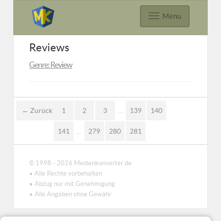
Menu
Reviews
Genre: Review
← Zurück
1
2
3
…
139
140
141
…
279
280
281
© 1998 - 2026 Medienkonverter.de
• Alle Rechte vorbehalten
• Abzug nur mit Genehmigung
• Alle Angaben ohne Gewähr