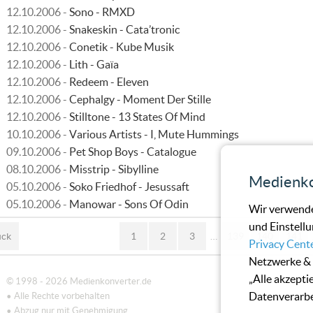
12.10.2006 -
Sono - RMXD
12.10.2006 -
Snakeskin - Cata’tronic
12.10.2006 -
Conetik - Kube Musik
12.10.2006 -
Lith - Gaïa
12.10.2006 -
Redeem - Eleven
12.10.2006 -
Cephalgy - Moment Der Stille
12.10.2006 -
Stilltone - 13 States Of Mind
10.10.2006 -
Various Artists - I, Mute Hummings
09.10.2006 -
Pet Shop Boys - Catalogue
08.10.2006 -
Misstrip - Sibylline
Medienko
05.10.2006 -
Soko Friedhof - Jesussaft
05.10.2006 -
Manowar - Sons Of Odin
Wir verwende
und Einstellu
ück
1
2
3
…
139
140
141
Privacy Cent
Netzwerke & 
„Alle akzepti
© 1998 - 2026 Medienkonverter.de
Datenverarbe
• Alle Rechte vorbehalten
• Abzug nur mit Genehmigung