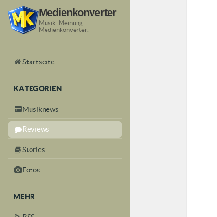
Medienkonverter
Musik. Meinung.
Medienkonverter.
Startseite
KATEGORIEN
Musiknews
Reviews
Stories
Fotos
MEHR
RSS