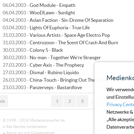
06.04.2003 -
God Module - Empath
06.04.2003 -
WooDLawn - Sunlight
04.04.2003 -
Aslan Faction - Sin-Drome Of Separation
03.04.2003 -
Lights Of Euphoria - True Life
31.03.2003 -
Various Artists - Space Age Electro Pop
31.03.2003 -
Centrozoon - The Scent Of Crash And Burn
30.03.2003 -
Colony 5 - Black
30.03.2003 -
No-man - Together We’re Stranger
27.03.2003 -
Cyber Axis - The Prophecy
27.03.2003 -
Dismal - Rubino Liquido
Medienko
26.03.2003 -
China-Touch - Bringing Out The Dead
23.03.2003 -
Panzerveps - Bastardlove
Wir verwende
und Einstellu
ück
1
2
3
…
139
140
141
Privacy Cent
Netzwerke & 
„Alle akzepti
© 1998 - 2026 Medienkonverter.de
Datenverarbe
• Alle Rechte vorbehalten
• Abzug nur mit Genehmigung