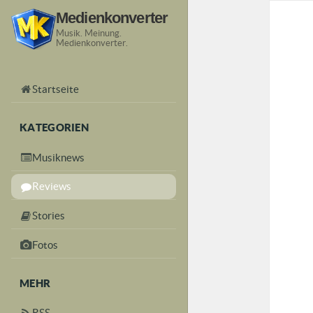
Medienkonverter
Musik. Meinung.
Medienkonverter.
Startseite
KATEGORIEN
Musiknews
Reviews
Stories
Fotos
MEHR
RSS