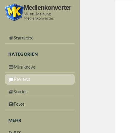
Medienkonverter
Musik. Meinung.
Medienkonverter.
Startseite
KATEGORIEN
Musiknews
Reviews
Stories
Fotos
MEHR
RSS