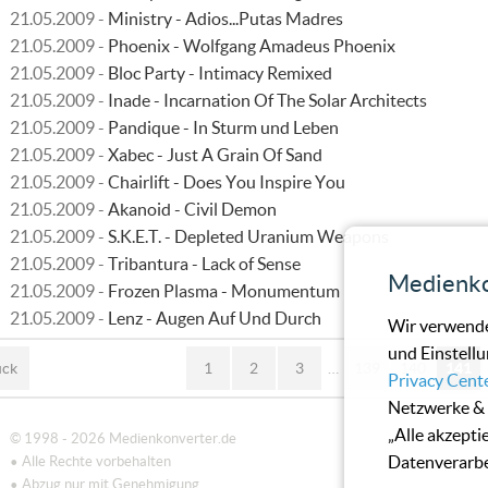
21.05.2009 -
Ministry - Adios...Putas Madres
21.05.2009 -
Phoenix - Wolfgang Amadeus Phoenix
21.05.2009 -
Bloc Party - Intimacy Remixed
21.05.2009 -
Inade - Incarnation Of The Solar Architects
21.05.2009 -
Pandique - In Sturm und Leben
21.05.2009 -
Xabec - Just A Grain Of Sand
21.05.2009 -
Chairlift - Does You Inspire You
21.05.2009 -
Akanoid - Civil Demon
21.05.2009 -
S.K.E.T. - Depleted Uranium Weapons
21.05.2009 -
Tribantura - Lack of Sense
Medienko
21.05.2009 -
Frozen Plasma - Monumentum
21.05.2009 -
Lenz - Augen Auf Und Durch
Wir verwende
und Einstellu
ück
1
2
3
…
139
140
141
Privacy Cent
Netzwerke & 
„Alle akzepti
© 1998 - 2026 Medienkonverter.de
Datenverarbe
• Alle Rechte vorbehalten
• Abzug nur mit Genehmigung