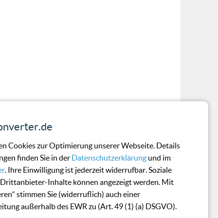
nverter.de
rlesene Sammlung grausamster Alpträume
n Cookies zur Optimierung unserer Webseite. Details
ngen finden Sie in der
Datenschutzerklärung
und im
…
279
280
281
Weiter →
er
. Ihre Einwilligung ist jederzeit widerrufbar. Soziale
Drittanbieter-Inhalte können angezeigt werden. Mit
eren“ stimmen Sie (widerruflich) auch einer
itung außerhalb des EWR zu (Art. 49 (1) (a) DSGVO).