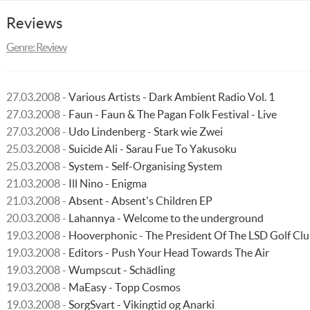
Reviews
Genre: Review
27.03.2008 -
Various Artists - Dark Ambient Radio Vol. 1
27.03.2008 -
Faun - Faun & The Pagan Folk Festival - Live
27.03.2008 -
Udo Lindenberg - Stark wie Zwei
25.03.2008 -
Suicide Ali - Sarau Fue To Yakusoku
25.03.2008 -
System - Self-Organising System
21.03.2008 -
Ill Nino - Enigma
21.03.2008 -
Absent - Absent's Children EP
20.03.2008 -
Lahannya - Welcome to the underground
19.03.2008 -
Hooverphonic - The President Of The LSD Golf Cl
19.03.2008 -
Editors - Push Your Head Towards The Air
19.03.2008 -
Wumpscut - Schädling
19.03.2008 -
MaEasy - Topp Cosmos
19.03.2008 -
SorgSvart - Vikingtid og Anarki