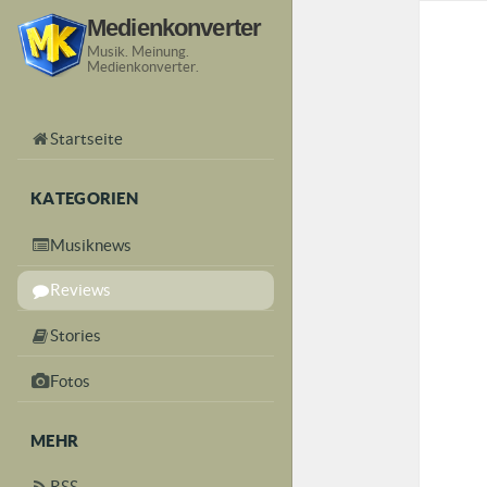
Medienkonverter
Musik. Meinung.
Medienkonverter.
Startseite
KATEGORIEN
Musiknews
Reviews
Stories
Fotos
MEHR
RSS