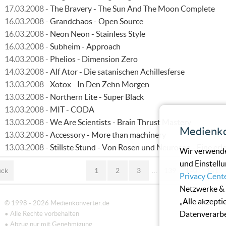
17.03.2008 -
The Bravery - The Sun And The Moon Complete
16.03.2008 -
Grandchaos - Open Source
16.03.2008 -
Neon Neon - Stainless Style
16.03.2008 -
Subheim - Approach
14.03.2008 -
Phelios - Dimension Zero
14.03.2008 -
Alf Ator - Die satanischen Achillesferse
13.03.2008 -
Xotox - In Den Zehn Morgen
13.03.2008 -
Northern Lite - Super Black
13.03.2008 -
MIT - CODA
13.03.2008 -
We Are Scientists - Brain Thrust Mastery
Medienko
13.03.2008 -
Accessory - More than machinery
13.03.2008 -
Stillste Stund - Von Rosen und Neurosen - Eine e
Wir verwende
und Einstellu
ück
1
2
3
…
139
140
141
Privacy Cent
Netzwerke & 
„Alle akzepti
© 1998 - 2026 Medienkonverter.de
Datenverarbe
• Alle Rechte vorbehalten
• Abzug nur mit Genehmigung