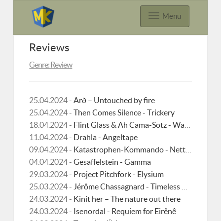
Menu
Reviews
Genre: Review
25.04.2024 -
Arð – Untouched by fire
25.04.2024 -
Then Comes Silence - Trickery
18.04.2024 -
Flint Glass & Ah Cama-Sotz - Wakan Tanka
11.04.2024 -
Drahla - Angeltape
09.04.2024 -
Katastrophen-Kommando - Nettikettenschwindel
04.04.2024 -
Gesaffelstein - Gamma
29.03.2024 -
Project Pitchfork - Elysium
25.03.2024 -
Jérôme Chassagnard - Timeless Travellers
24.03.2024 -
Kinit her – The nature out there
24.03.2024 -
Isenordal - Requiem for Eirênê