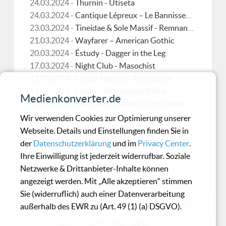
24.03.2024 -
Thurnin - Útiseta
24.03.2024 -
Cantique Lépreux – Le Bannissement
23.03.2024 -
Tineidae & Sole Massif - Remnants Of War
21.03.2024 -
Wayfarer – American Gothic
20.03.2024 -
Éstudy - Dagger in the Leg
17.03.2024 -
Night Club - Masochist
11.03.2024 -
Linnea Hjertén – Nio systrar
11.03.2024 -
Laster – Andermans Mijne
Medienkonverter.de
07.03.2024 -
Black Nail Cabaret - Chrysanthemum
29.02.2024 -
Severe Illusion - Totalitarianism For A New Generation
Wir verwenden Cookies zur Optimierung unserer
22.02.2024 -
Karl Bartos - The Cabinet Of Dr. Caligari
Webseite. Details und Einstellungen finden Sie in
18.02.2024 -
On The Floor - Breaking Away
der
Datenschutzerklärung
und im
Privacy Center
.
16.02.2024 -
Klez.e - Erregung
Ihre Einwilligung ist jederzeit widerrufbar. Soziale
08.02.2024 -
KMFDM - Let Go
Netzwerke & Drittanbieter-Inhalte können
01.02.2024 -
New Model Army - Unbroken
angezeigt werden. Mit „Alle akzeptieren“ stimmen
Sie (widerruflich) auch einer Datenverarbeitung
← Zurück
1
2
3
…
139
140
Weiter →
außerhalb des EWR zu (Art. 49 (1) (a) DSGVO).
141
…
279
280
281