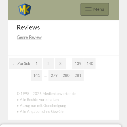
Menu
Reviews
Genre: Review
← Zurück
1
2
3
…
139
140
141
…
279
280
281
© 1998 - 2026 Medienkonverter.de
• Alle Rechte vorbehalten
• Abzug nur mit Genehmigung
• Alle Angaben ohne Gewähr