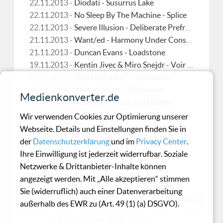
22.11.2013 -
Diodati - Susurrus Lake
22.11.2013 -
No Sleep By The Machine - Splice
22.11.2013 -
Severe Illusion - Deliberate Prefrontal Leucotomy
21.11.2013 -
Want/ed - Harmony Under Construction
21.11.2013 -
Duncan Evans - Loadstone
19.11.2013 -
Kentin Jivec & Miro Snejdr - Voir dire
14.11.2013 -
[DE:AD:CIBEL] - Globalized
08.11.2013 -
Melted Moon - Meltdown
Medienkonverter.de
05.11.2013 -
BlutEngel - Once in a lifetime
01.11.2013 -
Rummelsnuff - Kraftgewinn
Wir verwenden Cookies zur Optimierung unserer
01.11.2013 -
Miss Construction - United Trash - The Z-Files
Webseite. Details und Einstellungen finden Sie in
31.10.2013 -
Finnr's Cane - A Portrait Painted By The Sun
der
Datenschutzerklärung
und im
Privacy Center
.
31.10.2013 -
Untoten - Zeitmaschine
Ihre Einwilligung ist jederzeit widerrufbar. Soziale
31.10.2013 -
Falkenbach - Asa
Netzwerke & Drittanbieter-Inhalte können
29.10.2013 -
Klangstabil - Shadowboy
angezeigt werden. Mit „Alle akzeptieren“ stimmen
Sie (widerruflich) auch einer Datenverarbeitung
← Zurück
1
2
3
…
139
140
Weiter →
außerhalb des EWR zu (Art. 49 (1) (a) DSGVO).
141
…
279
280
281