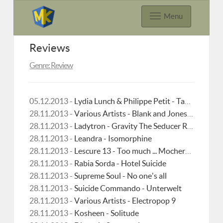
Menu
Reviews
Genre: Review
05.12.2013 -
Lydia Lunch & Philippe Petit - Taste our Voodoo
28.11.2013 -
Various Artists - Blank and Jones present Chilltronica No 4
28.11.2013 -
Ladytron - Gravity The Seducer Remixed
28.11.2013 -
Leandra - Isomorphine
28.11.2013 -
Lescure 13 - Too much ... Mocherf***ers!
28.11.2013 -
Rabia Sorda - Hotel Suicide
28.11.2013 -
Supreme Soul - No one's all
28.11.2013 -
Suicide Commando - Unterwelt
28.11.2013 -
Various Artists - Electropop 9
28.11.2013 -
Kosheen - Solitude