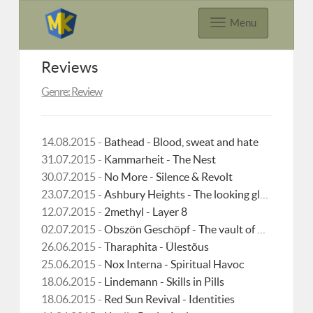
Menu
Reviews
Genre: Review
14.08.2015 -
Bathead - Blood, sweat and hate
31.07.2015 -
Kammarheit - The Nest
30.07.2015 -
No More - Silence & Revolt
23.07.2015 -
Ashbury Heights - The looking glass society
12.07.2015 -
2methyl - Layer 8
02.07.2015 -
Obszön Geschöpf - The vault of nightmare
26.06.2015 -
Tharaphita - Ülestõus
25.06.2015 -
Nox Interna - Spiritual Havoc
18.06.2015 -
Lindemann - Skills in Pills
18.06.2015 -
Red Sun Revival - Identities