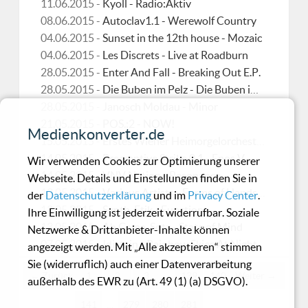
11.06.2015 -
Kyoll - Radio:Aktiv
08.06.2015 -
Autoclav1.1 - Werewolf Country
04.06.2015 -
Sunset in the 12th house - Mozaic
04.06.2015 -
Les Discrets - Live at Roadburn
28.05.2015 -
Enter And Fall - Breaking Out E.P.
28.05.2015 -
Die Buben im Pelz - Die Buben im Pelz & Freundinnen
28.05.2015 -
Janosch Moldau - Minor
21.05.2015 -
POS.:2 - NOW!
Medienkonverter.de
15.05.2015 -
Erstes Wiener Heimorgelorchester - Die Mensch-Maschine
14.05.2015 -
Preemptive Strike 0.1 - Epos V
Wir verwenden Cookies zur Optimierung unserer
14.05.2015 -
VNV Nation - Resonance
Webseite. Details und Einstellungen finden Sie in
13.05.2015 -
Various Artists - Forms of Hands 15
der
Datenschutzerklärung
und im
Privacy Center
.
13.05.2015 -
Synth-Etik - Function
Ihre Einwilligung ist jederzeit widerrufbar. Soziale
13.05.2015 -
Ah Cama-Sotz - State of Mind
Netzwerke & Drittanbieter-Inhalte können
07.05.2015 -
!distain - Rainbow Skies At Night
angezeigt werden. Mit „Alle akzeptieren“ stimmen
Sie (widerruflich) auch einer Datenverarbeitung
← Zurück
1
2
3
…
139
140
Weiter →
außerhalb des EWR zu (Art. 49 (1) (a) DSGVO).
141
…
279
280
281