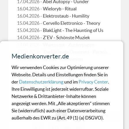
17.04.2026 -
Abel Autopsy - Uunder
16.04.2026 -
Wieloryb - Ritual
16.04.2026 -
Elektrostaub - Humility
15.04.2026 -
Cervello Elettronico - Theory
15.04.2026 -
BlakLight - The Haunting of Us
14.04.2026 -
Z'EV - Schönste Muziek
14.04.2026 -
Wumpscut - Zuckerpuppe
13.04.2026 -
The Ultimate Dreamers - Paradoxical Implants
Medienkonverter.de
12.04.2026 -
UADA - Interwoven
10.04.2026 -
Diorama - A Substitute For Light
Wir verwenden Cookies zur Optimierung unserer
09.04.2026 -
Leila Abdul-Rauf - Andros Insidium
Webseite. Details und Einstellungen finden Sie in
08.04.2026 -
Juni Habel - Evergreen In Your Mind
der
Datenschutzerklärung
und im
Privacy Center
.
07.04.2026 -
Empusae & Maris Anguis - Onryōtan
Ihre Einwilligung ist jederzeit widerrufbar. Soziale
05.04.2026 -
Blackbook - Different
Netzwerke & Drittanbieter-Inhalte können
05.04.2026 -
Abkehr - ... dem Willen zur Macht und dem Vergessen.
angezeigt werden. Mit „Alle akzeptieren“ stimmen
Sie (widerruflich) auch einer Datenverarbeitung
← Zurück
1
2
3
…
139
140
Weiter →
außerhalb des EWR zu (Art. 49 (1) (a) DSGVO).
141
…
279
280
281