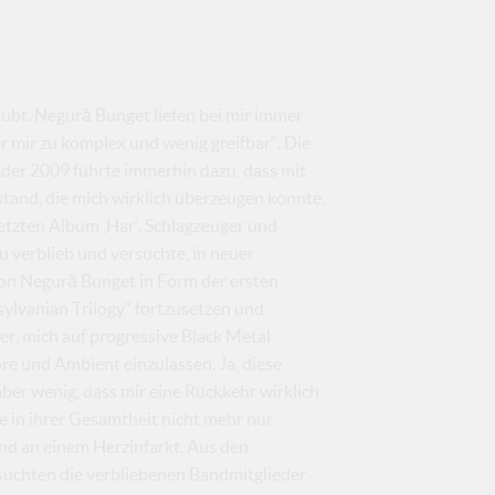
ubt. Negură Bunget liefen bei mir immer
ber mir zu komplex und wenig greifbar“. Die
der 2009 führte immerhin dazu, dass mit
and, die mich wirklich überzeugen konnte,
etzten Album ‚Har‘. Schlagzeuger und
verblieb und versuchte, in neuer
von Negură Bunget in Form der ersten
sylvanian Trilogy“ fortzusetzen und
wer, mich auf progressive Black Metal
re und Ambient einzulassen. Ja, diese
ber wenig, dass mir eine Rückkehr wirklich
in ihrer Gesamtheit nicht mehr nur
nd an einem Herzinfarkt. Aus den
chten die verbliebenen Bandmitglieder