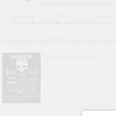
Datenschutzerklärung
. Vielen Dank für dein 
Userwertung:
Autorenwe
07.07.22
Horrschd
in
Review
,
Rock / Metal / Punk
Prophecy Fest 2022: Running Order 
Na das liest sich doch sehr fein