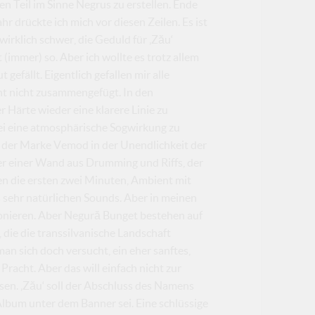
n Teil im Sinne Negrus zu erstellen. Ende
hr drückte ich mich vor diesen Zeilen. Es ist
 wirklich schwer, die Geduld für ‚Zău‘
(immer) so. Aber ich wollte es trotz allem
 gefällt. Eigentlich gefallen mir alle
cht nicht zusammengefügt. In den
r Härte wieder eine klarere Linie zu
ei eine atmosphärische Sogwirkung zu
s der Marke Vemod in der Unendlichkeit der
r einer Wand aus Drumming und Riffs, der
en die ersten zwei Minuten, Ambient mit
s sehr natürlichen Sounds. Aber in meinen
onieren. Aber Negură Bunget bestehen auf
die die transsilvanische Landschaft
an sich doch versucht, ein eher sanftes,
Pracht. Aber das will einfach nicht zur
sen. ‚Zău‘ soll der Abschluss des Namens
Album unter dem Banner sei. Eine schlüssige