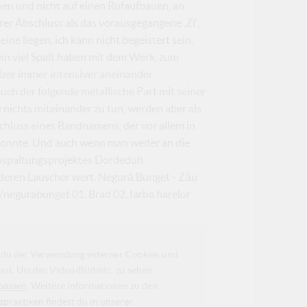
en und nicht auf einen Rufaufbauen, an
rer Abschluss als das vorausgegangene ‚Zí‘,
ine liegen, ich kann nicht begeistert sein.
in viel Spaß haben mit dem Werk, zum
zer immer intensiver aneinander
ch der folgende metallische Part mit seiner
 nichts miteinander zu tun, werden aber als
bschluss eines Bandnamens, der vor allem in
konnte. Und auch wenn man weder an die
Abspaltungsprojektes Dordeduh
nderen Lauscher wert. Negură Bunget - Zău
negurabunget 01. Brad 02. Iarba fiarelor
da du der Verwendung externer Cookies und
ast. Um das Video/Bild/etc. zu sehen,
passen
. Weitere Informationen zu den
raktiken findest du in unserer