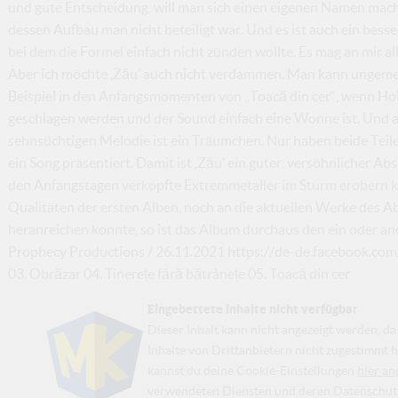
und gute Entscheidung, will man sich einen eigenen Namen mach
dessen Aufbau man nicht beteiligt war. Und es ist auch ein besse
bei dem die Formel einfach nicht zünden wollte. Es mag an mir alle
Aber ich möchte ‚Zău’ auch nicht verdammen. Man kann ungeme
Beispiel in den Anfangsmomenten von „Toacă din cer“, wenn Höl
geschlagen werden und der Sound einfach eine Wonne ist. Und au
sehnsüchtigen Melodie ist ein Träumchen. Nur haben beide Teile
ein Song präsentiert. Damit ist ‚Zău’ ein guter, versöhnlicher A
den Anfangstagen verkopfte Extremmetaller im Sturm erobern 
Qualitäten der ersten Alben, noch an die aktuellen Werke des 
heranreichen konnte, so ist das Album durchaus den ein oder a
Prophecy Productions / 26.11.2021 https://de-de.facebook.com/
03. Obrăzar 04. Tinerețe fără bătrânețe 05. Toacă din cer
Eingebettete Inhalte nicht verfügbar
Dieser Inhalt kann nicht angezeigt werden, 
Inhalte von Drittanbietern nicht zugestimmt h
kannst du deine Cookie-Einstellungen
hier an
verwendeten Diensten und deren Datenschutzp