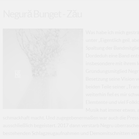
Negură Bunget - Zău
Was habe ich mich gesträ
unter „Eigentlich geil, a
Spaltung der Bandmitglie
Dordeduh eine Band entst
insbesondere mit ihrem l
Gründungsmitglied Negru 
Besetzung seine Vision 
beiden Teile seiner „Tran
weiterhin fiel es mir sch
Elemtente und viel Folklo
Musik hat immer etwas, a
schmackhaft macht. Und zugegebenermaßen war auch die Presse 
ausschließlich begeistert. 2017 dann verstarb Negru überrasche
bestehenden Schlagzeugaufnahmen und Demomitschnitten versu