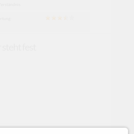
Verständnis.
rtung:
steht fest