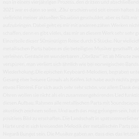
nun in einem vierjährigen Prozess, den dritten und abschließende
2021 war es dann so weit, ‚Zău‘ erschien und seit einem halten Ja
vielleicht meiner aktuellen Situation geschuldet, aber es fällt mir
aufzubringen. Dabei geht es mir mit anderen zähen Werken nicht 
schaffen, denn es gibt vieles, das mir an diesem Werk sehr sehr gut
Einzelteile dieser 50minütigen Reise durch 5 Stücke. Nur viellei
metallischen Parts haben es die beteiligten Musiker geschafft, de
verleihen. Gerdade im wunderbaren „Obrăzar“ ist ab Minute zw
verspüren, man verliert sich ähnlich wie bei norwegischen Band
Wiederholung. Die epischen Keyboard-Melodien, begraben unte
Gesang eher heisere Growls als Keifen. Ich habe auch nichts geg
etwas Flöterei. Für sich auch sehr sehr schön, vor allem Dank de
Ohren wollen sie nicht als ein zusammengehörendes Lied funkti
diesen Aufbau, Rahmen alle metallischen Parts mit Soundscapes, 
akustisch zeichnen sollen. Und auch das mag gelungen sein, hat m
positives Bild zu erschaffen. Die Landschaft in spätsommerlicher 
Härte und in sich kreisenden Melodik der metallischen Parts pas
Negură Bunget sein. Die Musiker gaben an, dass dies das letzte 