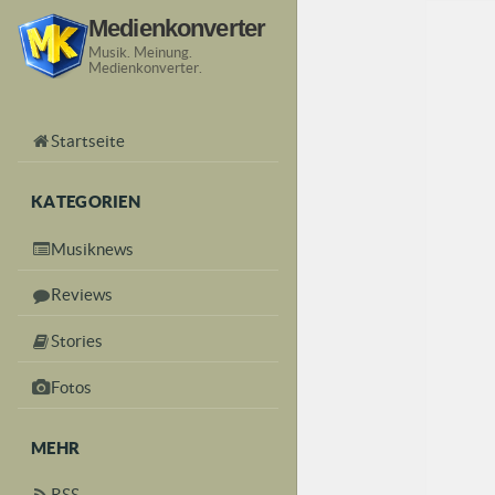
Medienkonverter
Musik. Meinung.
Medienkonverter.
Startseite
KATEGORIEN
Musiknews
Reviews
Stories
Fotos
MEHR
RSS