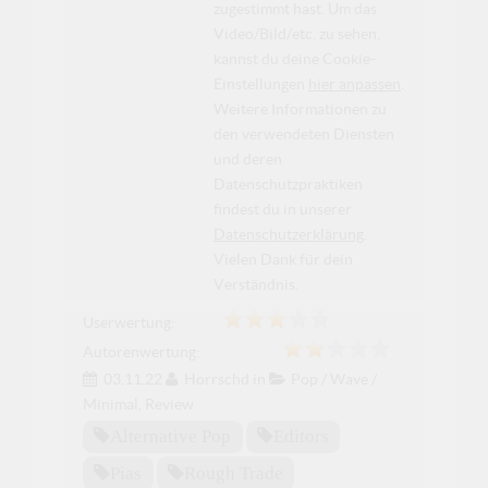
zugestimmt hast. Um das
Video/Bild/etc. zu sehen,
kannst du deine Cookie-
Einstellungen
hier anpassen
.
Weitere Informationen zu
den verwendeten Diensten
und deren
Datenschutzpraktiken
findest du in unserer
Datenschutzerklärung
.
Vielen Dank für dein
Verständnis.
Userwertung:
Autorenwertung:
03.11.22
Horrschd
in
Pop / Wave /
Minimal
,
Review
Alternative Pop
Editors
Pias
Rough Trade