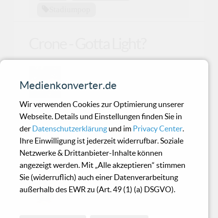
Stadiumpop
Crone - Gotta Light?
...instrumental bekommt das Album
Medienkonverter.de
von mir deutliche 4 Punkte und eine
Kaufempfehlung.
Wir verwenden Cookies zur Optimierung unserer
Webseite. Details und Einstellungen finden Sie in
der
Datenschutzerklärung
und im
Privacy Center
.
Tales under the oak -
Ihre Einwilligung ist jederzeit widerrufbar. Soziale
Swamp Kingdom
Netzwerke & Drittanbieter-Inhalte können
angezeigt werden. Mit „Alle akzeptieren“ stimmen
Sie (widerruflich) auch einer Datenverarbeitung
‚Swamp kingdom‘ lässt das Moor
außerhalb des EWR zu (Art. 49 (1) (a) DSGVO).
noch mehr in der Abendsonne
leuchten