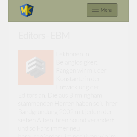
Menu
Editors - EBM
Lektionen in
Belanglosigkeit.
Fangen wir mit der
Konstante in der
Entwicklung der
Editors an: Die aus Birmingham
stammenden Herren haben seit ihrer
Bandgründung 2002 mit jedem der
sieben Alben ihren Sound verändert
und so Fans immer neu
herausgefordert, im positiven wie im