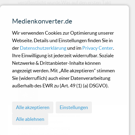
veröffentlicht wurde.Was auf den ersten Takt
wie vertraute Genre-Kost klingt, entpuppt sich
bei genauerem Hinhören als Werk mit Herzblut.
Medienkonverter.de
Der Opener „Dark Thoughts in Red“ lädt mit
einer fantasievollen Vampirges...
Wir verwenden Cookies zur Optimierung unserer
Webseite. Details und Einstellungen finden Sie in
der
Datenschutzerklärung
und im
Privacy Center
.
Absorption – Enveloping
Ihre Einwilligung ist jederzeit widerrufbar. Soziale
Netzwerke & Drittanbieter-Inhalte können
womb of astrigend void
angezeigt werden. Mit „Alle akzeptieren“ stimmen
Sie (widerruflich) auch einer Datenverarbeitung
Für das, was es sein will, ist es
außerhalb des EWR zu (Art. 49 (1) (a) DSGVO).
verdammt gut.
Alle akzeptieren
Einstellungen
© 1998 - 2026 Medienkonverter.de
Alle ablehnen
• Alle Rechte vorbehalten
• Abzug nur mit Genehmigung
• Alle Angaben ohne Gewähr