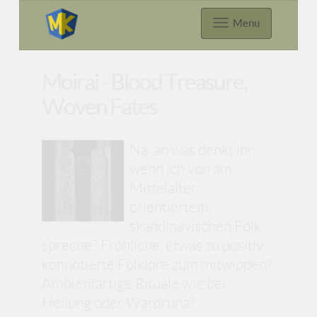
Menu
Moirai - Blood Treasure,
Woven Fates
Na, an was denkt ihr,
wenn ich von am
Mittelalter
orientiertem,
skandinavischen Folk
spreche? Fröhliche, etwas zu positiv
konnotierte Folklore zum mitwippen?
Ambientartige Rituale wie bei
Heilung oder Wardruna?