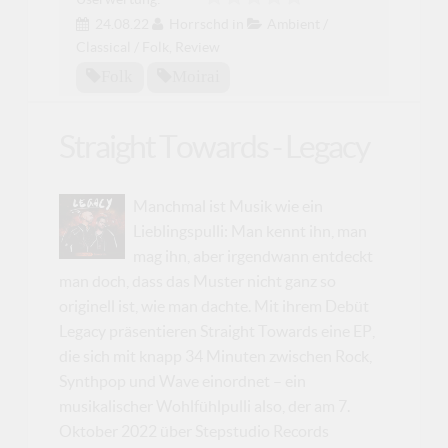
24.08.22
Horrschd
in
Ambient /
Classical / Folk
,
Review
Folk
Moirai
Straight Towards - Legacy
Manchmal ist Musik wie ein
Lieblingspulli: Man kennt ihn, man
mag ihn, aber irgendwann entdeckt
man doch, dass das Muster nicht ganz so
originell ist, wie man dachte. Mit ihrem Debüt
Legacy präsentieren Straight Towards eine EP,
die sich mit knapp 34 Minuten zwischen Rock,
Synthpop und Wave einordnet – ein
musikalischer Wohlfühlpulli also, der am 7.
Oktober 2022 über Stepstudio Records