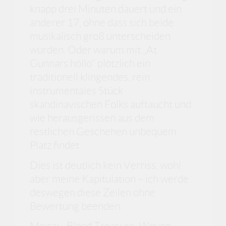
knapp drei Minuten dauert und ein
anderer 17, ohne dass sich beide
musikalisch groß unterscheiden
würden. Oder warum mit „At
Gunnars höllo“ plötzlich ein
traditionell klingendes, rein
instrumentales Stück
skandinavischen Folks auftaucht und
wie herausgerissen aus dem
restlichen Geschehen unbequem
Platz findet.
Dies ist deutlich kein Verriss, wohl
aber meine Kapitulation – ich werde
deswegen diese Zeilen ohne
Bewertung beenden.
Moirai - Blood Treasure, Woven