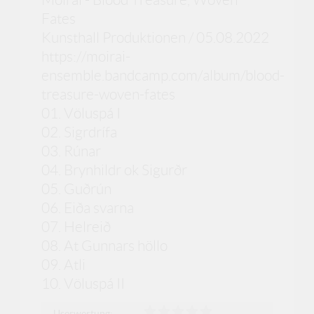
Fates
Kunsthall Produktionen / 05.08.2022
https://moirai-
ensemble.bandcamp.com/album/blood-
treasure-woven-fates
01. Völuspá I
02. Sigrdrífa
03. Rúnar
04. Brynhildr ok Sigurðr
05. Guðrún
06. Eiða svarna
07. Helreið
08. At Gunnars höllo
09. Atli
10. Völuspá II
Userwertung: