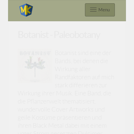
Menu
Botanist - Paleobotany
Botanist sind eine der
Bands, bei denen die
Wirkung aller
Randfaktoren auf mich
stark differieren zur
Wirkung ihrer Musik. Eine Band, die
die Pflanzenwelt thematisiert,
wundervolle Cover Artworks und
geile Kostüme präsentieren und
ihren Black Metal dabei mit einem
unter Strom gesetzten Dulcimer