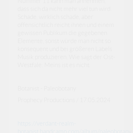
Nummer 11 kann man annehmen,
dass sich da nicht mehr viel tun wird.
Schade, wirklich schade, aber
offensichtlich reicht ihnen und einem
gewissen Publikum die gegebenen
Elemente, sonst würde man nicht so
konsequent und bei größeren Labels
Musik produzieren. Wie sagt der Ost-
Westfale: Meins ist es nicht.
Botanist - Paleobotany
Prophecy Productions / 17.05.2024
https://verdant-realm-
botanist.bandcamp.com/album/paleobotany