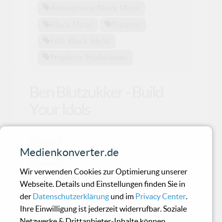
Atmospheric Black Metal
Black Metal
Botanist
Folk Black Metal
Prophecy Productions
Ben Blutzukker - Build
Your Idols
Metal und Lego? Das passt? Das
Medienkonverter.de
passt! Aber nur, wenn Ben
Blutzukker seine Hände im Spiel hat.
Wir verwenden Cookies zur Optimierung unserer
Der Master of Klemmbausteine hat ein solides,
Webseite. Details und Einstellungen finden Sie in
selbstironisches Album ersonnen.
der
Datenschutzerklärung
und im
Privacy Center
.
Ihre Einwilligung ist jederzeit widerrufbar. Soziale
Netzwerke & Drittanbieter-Inhalte können