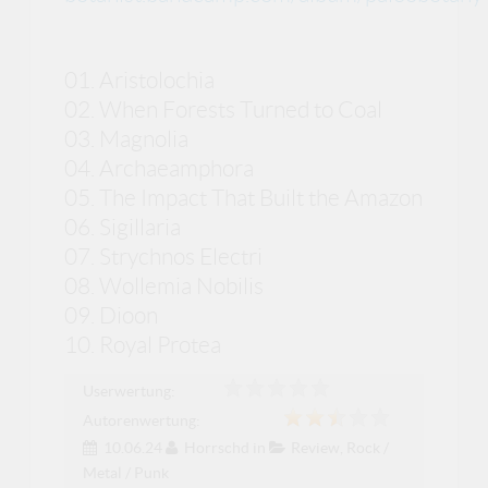
01. Aristolochia
02. When Forests Turned to Coal
03. Magnolia
04. Archaeamphora
05. The Impact That Built the Amazon
06. Sigillaria
07. Strychnos Electri
08. Wollemia Nobilis
09. Dioon
10. Royal Protea
Userwertung:
Autorenwertung:
10.06.24
Horrschd
in
Review
,
Rock /
Metal / Punk