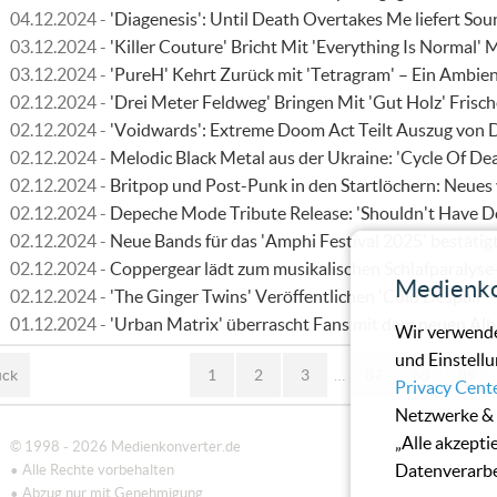
04.12.2024 -
'Diagenesis': Until Death Overtakes Me liefert So
03.12.2024 -
'Killer Couture' Bricht Mit 'Everything Is Normal'
03.12.2024 -
'PureH' Kehrt Zurück mit 'Tetragram' – Ein Ambi
02.12.2024 -
'Drei Meter Feldweg' Bringen Mit 'Gut Holz' Frisch
02.12.2024 -
'Voidwards': Extreme Doom Act Teilt Auszug von 
02.12.2024 -
Melodic Black Metal aus der Ukraine: 'Cycle Of De
02.12.2024 -
Britpop und Post-Punk in den Startlöchern: Neues v
02.12.2024 -
Depeche Mode Tribute Release: 'Shouldn't Have D
02.12.2024 -
Neue Bands für das 'Amphi Festival 2025' bestätigt – 
02.12.2024 -
Coppergear lädt zum musikalischen Schlafparalyse
Medienko
02.12.2024 -
'The Ginger Twins' Veröffentlichen 'Cold Despair
01.12.2024 -
'Urban Matrix' überrascht Fans mit dem neuen Alb
Wir verwende
und Einstellu
ück
1
2
3
…
87
88
89
Privacy Cent
Netzwerke & 
„Alle akzepti
© 1998 - 2026 Medienkonverter.de
Datenverarbe
• Alle Rechte vorbehalten
• Abzug nur mit Genehmigung