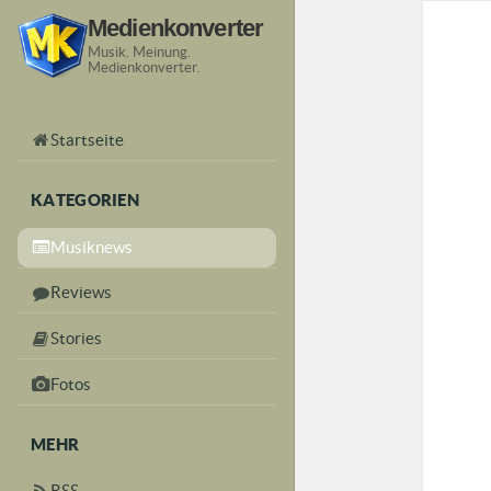
Medienkonverter
Musik. Meinung.
Medienkonverter.
Startseite
KATEGORIEN
Musiknews
Reviews
Stories
Fotos
MEHR
RSS