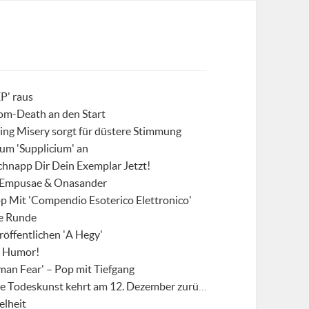
EP' raus
oom-Death an den Start
ing Misery sorgt für düstere Stimmung
um 'Supplicium' an
Schnapp Dir Dein Exemplar Jetzt!
 Empusae & Onasander
p Mit 'Compendio Esoterico Elettronico'
te Runde
röffentlichen 'A Hegy'
) Humor!
man Fear' – Pop mit Tiefgang
 Todeskunst kehrt am 12. Dezember zurück!
elheit