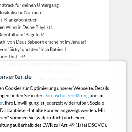
undtrack für deinen Untergang
 Musikalische Normen
ent-Klangabenteuer
en Wind in Deine Playlist!
Debütalbum 'Bagulnik'
ath' von Deus Sabaoth erscheint im Januar!
on 'Sicky' und den 'Inca Babies'!
one That' EP
Das Eröffnungsevent ist bereits ausverkauft!
-Trip mit neuem Album 'Relax'!
nverter.de
' – Eine Mystische EP Mit Rohem Sound
um 'Into Darkness'
n Cookies zur Optimierung unserer Webseite. Details
ngen finden Sie in der
Datenschutzerklärung
und im
…
174
175
176
Weiter →
er
. Ihre Einwilligung ist jederzeit widerrufbar. Soziale
Drittanbieter-Inhalte können angezeigt werden. Mit
eren“ stimmen Sie (widerruflich) auch einer
itung außerhalb des EWR zu (Art. 49 (1) (a) DSGVO).