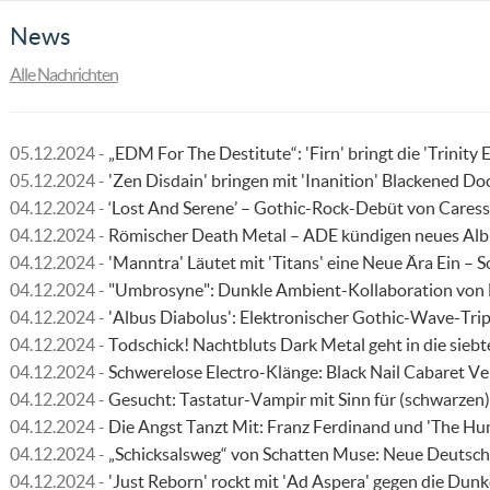
News
Alle Nachrichten
05.12.2024 -
„EDM For The Destitute“: 'Firn' bringt die 'Trinity 
05.12.2024 -
'Zen Disdain' bringen mit 'Inanition' Blackened D
04.12.2024 -
‘Lost And Serene’ – Gothic-Rock-Debüt von Caress
04.12.2024 -
Römischer Death Metal – ADE kündigen neues Alb
04.12.2024 -
'Manntra' Läutet mit 'Titans' eine Neue Ära Ein – 
04.12.2024 -
"Umbrosyne": Dunkle Ambient-Kollaboration von
04.12.2024 -
'Albus Diabolus': Elektronischer Gothic-Wave-Trip
04.12.2024 -
Todschick! Nachtbluts Dark Metal geht in die sieb
04.12.2024 -
Schwerelose Electro-Klänge: Black Nail Cabaret Ve
04.12.2024 -
Gesucht: Tastatur-Vampir mit Sinn für (schwarzen
04.12.2024 -
Die Angst Tanzt Mit: Franz Ferdinand und 'The Hu
04.12.2024 -
„Schicksalsweg“ von Schatten Muse: Neue Deutsche
04.12.2024 -
'Just Reborn' rockt mit 'Ad Aspera' gegen die Dunk