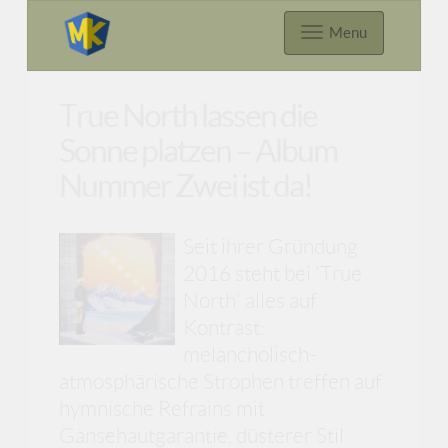
Menu
True North lassen die
Sonne platzen – Album
Nummer Zwei ist da!
Seit ihrer Gründung
2016 steht bei 'True
North' alles auf
Kontrast:
melancholisch-
atmosphärische Strophen treffen auf
hymnische Refrains mit
Gänsehautgarantie, düsterer Stil