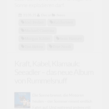
Sonne explodieren darf.
31.05.25
Elec
in
News
Joel Ferber
Kalifornien
Michael Cisterna
Morgan Kibler
Sean Hansen
Tim Beken
True North
Kraft, Kabel, Klamauk:
Seeadler – das neue Album
von Rummelsnuff
Die Sonne brennt, die Motoren
heulen – der Sommer nimmt endlich
Fahrt auf. Und während andere mit