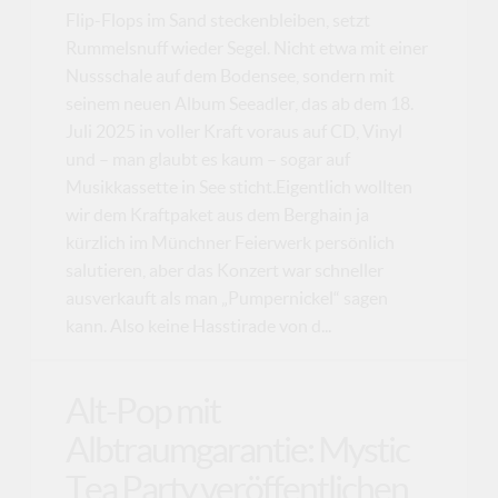
Flip-Flops im Sand steckenbleiben, setzt
Rummelsnuff wieder Segel. Nicht etwa mit einer
Nussschale auf dem Bodensee, sondern mit
seinem neuen Album Seeadler, das ab dem 18.
Juli 2025 in voller Kraft voraus auf CD, Vinyl
und – man glaubt es kaum – sogar auf
Musikkassette in See sticht.Eigentlich wollten
wir dem Kraftpaket aus dem Berghain ja
kürzlich im Münchner Feierwerk persönlich
salutieren, aber das Konzert war schneller
ausverkauft als man „Pumpernickel“ sagen
kann. Also keine Hasstirade von d...
Alt-Pop mit
Albtraumgarantie: Mystic
Tea Party veröffentlichen