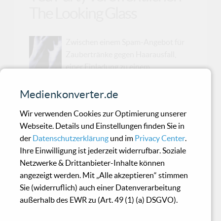
The Looking Glass
Zwischen einem Spam-Angebot für
Zaubertränke gegen Haarausfall,
einer Einladung zu einem
bulgarischen Noise-Festival und der zwölften
Mail von Dieter, der immer noch seine EBM-
Medienkonverter.de
Coverband vorstellen möchte, ist uns plötzlich
Wir verwenden Cookies zur Optimierung unserer
eine Nachricht aus Australien ins Postfach
Webseite. Details und Einstellungen finden Sie in
geflattert – und die hatte es in sich. Mystic Tea
der
Datenschutzerklärung
und im
Privacy Center
.
Party nennen sich die beiden Musiker*innen aus
Ihre Einwilligung ist jederzeit widerrufbar. Soziale
Melbourne, und wer jetzt an esoterische
Netzwerke & Drittanbieter-Inhalte können
Teerunden mit Räucherstäbchen denkt, der
angezeigt werden. Mit „Alle akzeptieren“ stimmen
liegt... nur teilweise falsch.Denn was die Band
Sie (widerruflich) auch einer Datenverarbeitung
mit ihrer neuen Single The Looking Glass
außerhalb des EWR zu (Art. 49 (1) (a) DSGVO).
abliefert, ist zwar genauso entrückt, aber
deutlich düsterer. Der S...