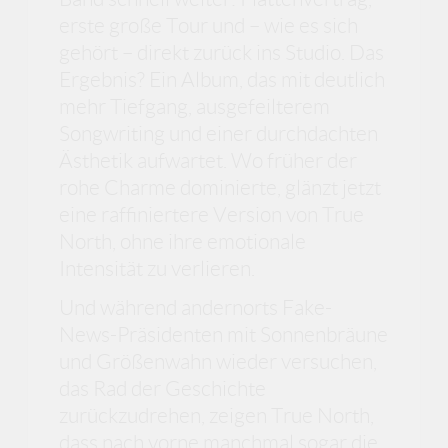
erste große Tour und – wie es sich
gehört – direkt zurück ins Studio. Das
Ergebnis? Ein Album, das mit deutlich
mehr Tiefgang, ausgefeilterem
Songwriting und einer durchdachten
Ästhetik aufwartet. Wo früher der
rohe Charme dominierte, glänzt jetzt
eine raffiniertere Version von True
North, ohne ihre emotionale
Intensität zu verlieren.
Und während andernorts Fake-
News-Präsidenten mit Sonnenbräune
und Größenwahn wieder versuchen,
das Rad der Geschichte
zurückzudrehen, zeigen True North,
dass nach vorne manchmal sogar die