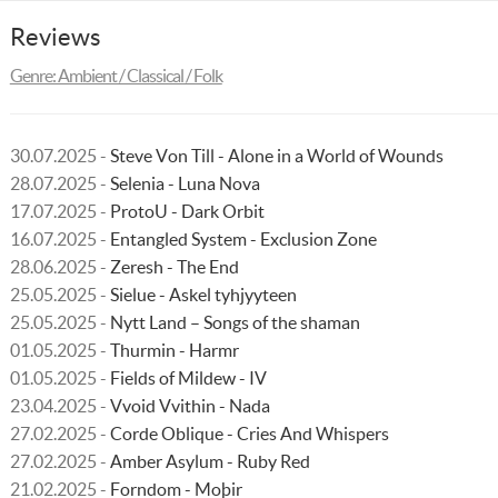
Reviews
Genre: Ambient / Classical / Folk
30.07.2025 -
Steve Von Till - Alone in a World of Wounds
28.07.2025 -
Selenia - Luna Nova
17.07.2025 -
ProtoU - Dark Orbit
16.07.2025 -
Entangled System - Exclusion Zone
28.06.2025 -
Zeresh - The End
25.05.2025 -
Sielue - Askel tyhjyyteen
25.05.2025 -
Nytt Land – Songs of the shaman
01.05.2025 -
Thurmin - Harmr
01.05.2025 -
Fields of Mildew - IV
23.04.2025 -
Vvoid Vvithin - Nada
27.02.2025 -
Corde Oblique - Cries And Whispers
27.02.2025 -
Amber Asylum - Ruby Red
21.02.2025 -
Forndom - Moþir