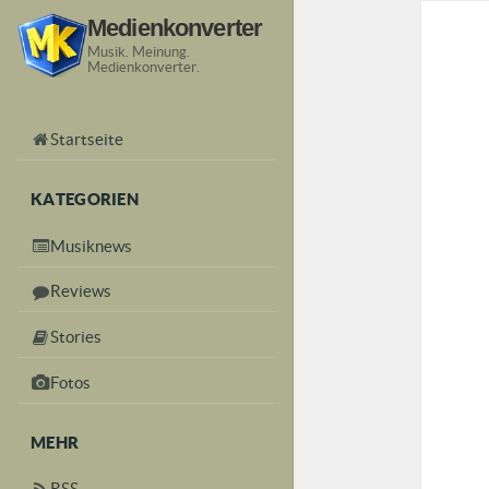
Medienkonverter
Musik. Meinung.
Medienkonverter.
Startseite
KATEGORIEN
Musiknews
Reviews
Stories
Fotos
MEHR
RSS