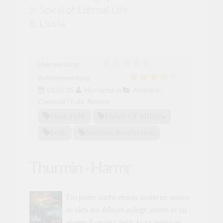
5. Spiral of Eternal Life
6. Lluvia
Userwertung:
Autorenwertung:
01.05.25
Horrschd
in
Ambient /
Classical / Folk
,
Review
Dark Folk
Fields Of Mildew
Folk
Nordvis Production
Thurmin - Harmr
Ein jeder sucht etwas anderes, wenn
er sich ein Album zulegt, wenn er zu
einem Konzert geht, kurz, wenn er