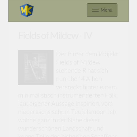
Menu
Fields of Mildew - IV
Der hinter dem Projekt
Fields of Mildew
stehende R hat sich
nun über 4 Alben
versteckt hinter einem
minimalistisch instrumentierten Folk,
laut eigener Aussage inspiriert vom
niedersächsischem Teufelsmoor. Ich
wohne ganz in der Nähe dieser
wunderschönen Landschaft und
kenne Teile des bisherigen Schaffens