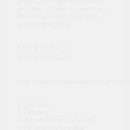
großen Live-Fangemeinde führen
wird. Aber ich hatte mal wieder ein
klein wenig Freude mit ein klein
wenig schöner Musik.
Fields of Mildew - IV
07.02.2025 / Nordvis
https://fieldsofmildew.bandcamp.com/album
1. Ignis fatuus
2. Vanishing
3. Tempest (Absence of youth)
4. The Lowering Splendour