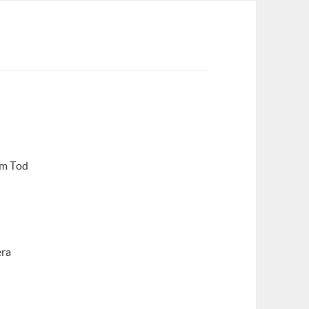
um Tod
era