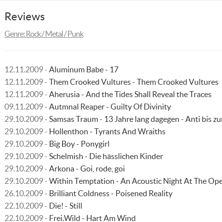
Reviews
Genre: Rock / Metal / Punk
12.11.2009 -
Aluminum Babe - 17
12.11.2009 -
Them Crooked Vultures - Them Crooked Vultures
12.11.2009 -
Aherusia - And the Tides Shall Reveal the Traces
09.11.2009 -
Autmnal Reaper - Guilty Of Divinity
29.10.2009 -
Samsas Traum - 13 Jahre lang dagegen - Anti bis z
29.10.2009 -
Hollenthon - Tyrants And Wraiths
29.10.2009 -
Big Boy - Ponygirl
29.10.2009 -
Schelmish - Die hässlichen Kinder
29.10.2009 -
Arkona - Goi, rode, goi
29.10.2009 -
Within Temptation - An Acoustic Night At The Op
26.10.2009 -
Brilliant Coldness - Poisened Reality
22.10.2009 -
Die! - Still
22.10.2009 -
Frei.Wild - Hart Am Wind