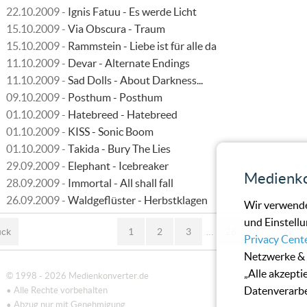
22.10.2009 -
Ignis Fatuu - Es werde Licht
15.10.2009 -
Via Obscura - Traum
15.10.2009 -
Rammstein - Liebe ist für alle da
11.10.2009 -
Devar - Alternate Endings
11.10.2009 -
Sad Dolls - About Darkness...
09.10.2009 -
Posthum - Posthum
01.10.2009 -
Hatebreed - Hatebreed
01.10.2009 -
KISS - Sonic Boom
01.10.2009 -
Takida - Bury The Lies
29.09.2009 -
Elephant - Icebreaker
Medienko
28.09.2009 -
Immortal - All shall fall
26.09.2009 -
Waldgeflüster - Herbstklagen
Wir verwende
und Einstellu
ück
1
2
3
…
26
27
28
Privacy Cent
Netzwerke & 
„Alle akzepti
© 1998 - 2026 Medienkonverter.de
Datenverarbe
• Alle Rechte vorbehalten
• Abzug nur mit Genehmigung