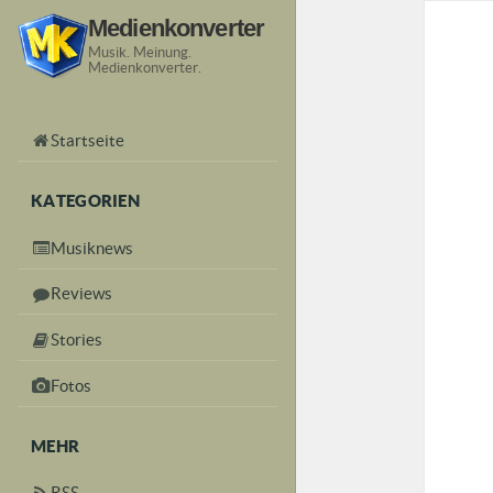
Medienkonverter
Musik. Meinung.
Medienkonverter.
Startseite
KATEGORIEN
Musiknews
Reviews
Stories
Fotos
MEHR
RSS