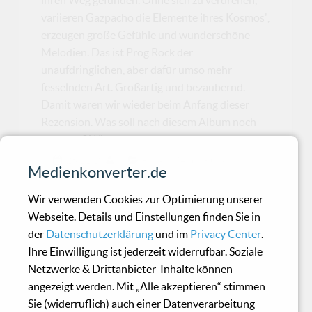
variieren Gazpacho die Elemente ihres Kosmos',
erzeugen große Gefühle und wunderschöne
Melodien. Das ist Prog Rock der
unaufdringlichen, aber dafür umso mehr
fesselnden Art. Großartig und bezaubernd.
Damit wären wir wieder beim Anfang dieser
Rezension. Was soll nach diesem Album noch
kommen? Wir werden sehen…
25.11.10
in
Rock / Metal / Punk
Medienkonverter.de
Wir verwenden Cookies zur Optimierung unserer
Machinefabriek - Vloed
Webseite. Details und Einstellungen finden Sie in
der
Datenschutzerklärung
und im
Privacy Center
.
Neuauflage des Live-Albums von 2008
Ihre Einwilligung ist jederzeit widerrufbar. Soziale
Netzwerke & Drittanbieter-Inhalte können
angezeigt werden. Mit „Alle akzeptieren“ stimmen
Control - Deadly Sins
Sie (widerruflich) auch einer Datenverarbeitung