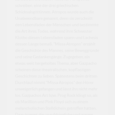
schreiben, eine der drei griechischen
Schicksalsgöttinnen. Atropos wurde auch die
Unabwendbare genannt, denn sie zerschnitt
den Lebensfaden der Menschen und bestimmte
die Art ihres Todes, während ihre Schwester
Klotho diesen Lebensfaden spann und Lachesis
dessen Länge bemaß. "Missa Atropos" erzählt
die Geschichte des Mannes, seine Beweggründe
und seine Gedankengänge. Zugegeben, ein
etwas weit hergeholtes Thema, aber Gazpacho
scheinen diese theatralischen, kopflastigen
Geschichten zu lieben. Spätestens beim dritten
Durchlauf nimmt "Missa Atropos" den Hörer
unweigerlich gefangen und lässt ihn nicht mehr
los. Gazpachos Art bzw. Prog Rock klingt so, als
ob Marillion und Pink Floyd sich zu einem
melancholischen Stelldichein getroffen hätten.
Dazu kommt die unaufdringliche und warme