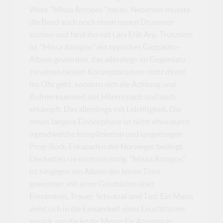
Werk "Missa Atropos" heran. Nebenbei musste
die Band auch noch einen neuen Drummer
suchen und fand ihn mit Lars Erik Arp. Trotzdem
ist "Missa Atropos" ein typisches Gazpacho-
Album geworden, das allerdings im Gegensatz
zu seinen beiden Konzeptbrüdern nicht direkt
ins Ohr geht, sondern sich die Achtung und
Aufmerksamkeit des Hörers nach und nach
erkämpft. Das allerdings mit Leichtigkeit. Die
etwas längere Einhörphase ist nicht etwa durch
irgendwelche komplizierten und langatmigen
Prog-Rock-Eskapaden der Norweger bedingt.
Die hatten sie noch nie nötig. "Missa Atropos"
ist hingegen ein Album der leisen Töne
geworden, mit einer Geschichte über
Einsamkeit, Trauer, Schicksal und Tod: Ein Mann
zieht sich in die Einsamkeit eines Leuchtturms
zurück, um die letzte Messe für Atropos zu