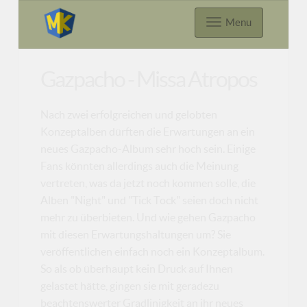
Menu
Gazpacho - Missa Atropos
Nach zwei erfolgreichen und gelobten
Konzeptalben dürften die Erwartungen an ein
neues Gazpacho-Album sehr hoch sein. Einige
Fans könnten allerdings auch die Meinung
vertreten, was da jetzt noch kommen solle, die
Alben "Night" und "Tick Tock" seien doch nicht
mehr zu überbieten. Und wie gehen Gazpacho
mit diesen Erwartungshaltungen um? Sie
veröffentlichen einfach noch ein Konzeptalbum.
So als ob überhaupt kein Druck auf Ihnen
gelastet hätte, gingen sie mit geradezu
beachtenswerter Gradlinigkeit an ihr neues