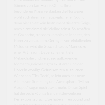
Stimme von Jan-Henrik Ohme. Ihren
besonderen Klang verdanken die Norweger
wohl auch ihrem sehr ausgeglichenen Sound,
denn hier spielt kein Instrument die erste Geige,
noch nicht einmal die Violine selbst. So schaffen
es Gazpacho, trotz des komplexen Inhaltes, den
Hörer zu verzaubern. Getragen von einlullenden
Melodien wird die Geschichte des Mannes zu
einer Art Traum. Dabei scheinen tiefe
Melancholie und geradezu aufbauenden
Momente gleichzeitig zu existieren und den
Hörer in wohlige Gefühlswelten zu tauchen.
Wie schon "Tick Tock", so lebt auch das neue
Album von Stimmung und Atmosphäre. "Missa
Atropos" sogar noch etwas mehr. Dieses Spiel
hat die sechsköpfige Band mittlerweile zur
Perfektion gebracht. Sie haben ihren Sound und
ihren Weg gefunden. Ohne sich zu verdrehen,