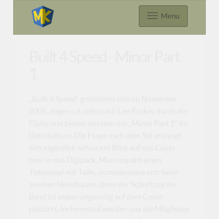
Menu
Built 4 Speed - Minor Part
1
„Built 4 Speed“ gründeten sich im November
2005, zogen u.a. schon mit Lee Rocker durch die
Clubs und bieten uns nun mit „Minor Part 1“ ihr
Debütalbum. Die Frage nach dem Stil erübrigt
sich eigentlich schon mit Blick auf das Cover
bzw. in das Digipack. Man erspäht einen
Totenkopf mit Tolle, dummerweise erst beim
zweiten Hinschauen, denn der Schriftzug der
Band ist etwas ungünstig auf dem Cover
platziert. Im Innenteil werden uns die Mitglieder