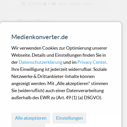
28.09.06
in
Rock / Metal / Punk
Ran - Ran
Medienkonverter.de
Das Cover von "Ran", dem Debüt-Album des
gleichnamigen Projektes, gibt mir Rätsel auf.
Wir verwenden Cookies zur Optimierung unserer
Was will mir
Webseite. Details und Einstellungen finden Sie in
der
Datenschutzerklärung
und im
Privacy Center
.
Ihre Einwilligung ist jederzeit widerrufbar. Soziale
Emplosia - Emplosia
Netzwerke & Drittanbieter-Inhalte können
angezeigt werden. Mit „Alle akzeptieren“ stimmen
Sie (widerruflich) auch einer Datenverarbeitung
Daß Synth-Pop - Veröffentlichungen derzeit rar
außerhalb des EWR zu (Art. 49 (1) (a) DSGVO).
wären, könnte man wahrlich nicht behaupten.
Mit der M
Alle akzeptieren
Einstellungen
© 1998 - 2026 Medienkonverter.de