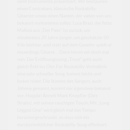
samt Instrumente präsentiert. Wir bestaunen
einen Contrabass, klassische Rockabilly-
Gitarren sowie einen Namen, der vielen von uns
bekannt vorkommen sollte: Luca Brasi, der fette
Mafiosi aus „Der Pate“ ist zurück, um
mindestens 20 Jahre jünger, um geschätzte 50
Kilo leichter, und statt auf dem Gewehr spielt er
neuerdings Gitarre… Dann hören wir doch mal
rein. Der Eröffnungssong „Trust“ geht auch
gleich flott ins Ohr. Für Rockabilly-Verhältnis
eine sehr schneller Song, kommt leicht und
locker rüber. Die Stimme des Sängers, auch
Johnny genannt, kommt mir irgendwie bekannt
vor. Hoppla! Ähnelt Mark Knopfler (Dire
Straits), mit seinen rauchigen Touch. Mit „Long
Legged One“ wird gleich mal das Tempo
heruntergeschraubt, so dass sich ein
durchschnittlicher Rockabilly-Song offenbart.