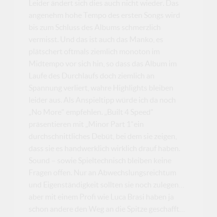
Leider ändert sich dies auch nicht wieder. Das
angenehm hohe Tempo des ersten Songs wird
bis zum Schluss des Albums schmerzlich
vermisst. Und das ist auch das Manko, es
plätschert oftmals ziemlich monoton im
Midtempo vor sich hin, so dass das Album im
Laufe des Durchlaufs doch ziemlich an
Spannung verliert, wahre Highlights bleiben
leider aus. Als Anspieltipp würde ich da noch
„No More“ empfehlen. „Built 4 Speed“
präsentieren mit „Minor Part 1“ein
durchschnittliches Debüt, bei dem sie zeigen,
dass sie es handwerklich wirklich drauf haben.
Sound – sowie Spieltechnisch bleiben keine
Fragen offen. Nur an Abwechslungsreichtum
und Eigenständigkeit sollten sie noch zulegen…
aber mit einem Profi wie Luca Brasi haben ja
schon andere den Weg an die Spitze geschafft…