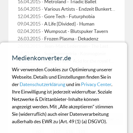
16.04.2015 -
Metroland - Triadic Ballet
16.04.2015 -
Various Artists - Endzeit Bunkertracks Act VII
12.04.2015 -
Gore Tech - Futurphobia
09.04.2015 -
A Life [Divided] - Human
02.04.2015 -
Wumpscut - Blutspuker Tavern
26.03.2015 -
Frozen Plasma - Dekadenz
26.03.2015 -
Jean-Marc Lederman - The Last Broadcast On Earth
18.03.2015 -
Supersimmetria - Kosmogonie
Medienkonverter.de
18.03.2015 -
Illegal Trade - Acid for the royal family
15.03.2015 -
Sturm Café - Europa
Wir verwenden Cookies zur Optimierung unserer
09.03.2015 -
Karjalan Sissit - ...want you dead
Webseite. Details und Einstellungen finden Sie in
20.02.2015 -
Melted Moon - Radiate
der
Datenschutzerklärung
und im
Privacy Center
.
05.02.2015 -
Kretz - Gemeinschafts Informationen
Ihre Einwilligung ist jederzeit widerrufbar. Soziale
04.02.2015 -
Spark! - Spektrum
Netzwerke & Drittanbieter-Inhalte können
15.01.2015 -
Unterschicht - Monster Akt 2: Wir sind was wir sind
angezeigt werden. Mit „Alle akzeptieren“ stimmen
Sie (widerruflich) auch einer Datenverarbeitung
← Zurück
1
2
3
…
58
59
Weiter →
außerhalb des EWR zu (Art. 49 (1) (a) DSGVO).
60
…
117
118
119