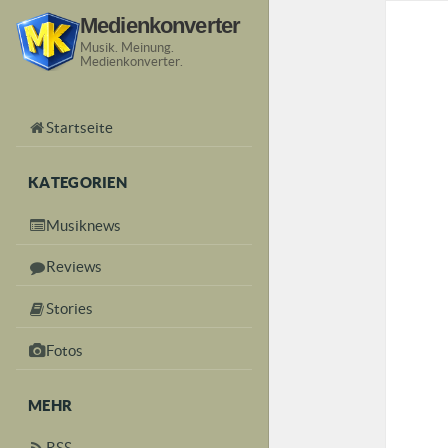
Medienkonverter
Musik. Meinung.
Medienkonverter.
Startseite
KATEGORIEN
Musiknews
Reviews
Stories
Fotos
MEHR
RSS