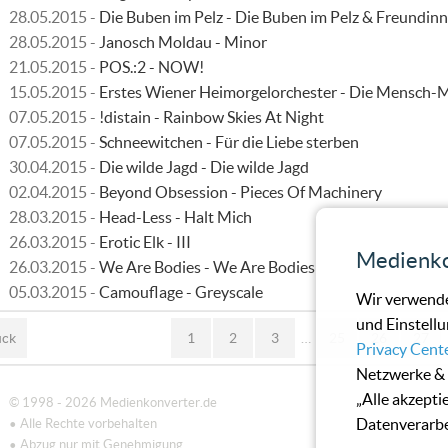
28.05.2015 -
Die Buben im Pelz - Die Buben im Pelz & Freundin
28.05.2015 -
Janosch Moldau - Minor
21.05.2015 -
POS.:2 - NOW!
15.05.2015 -
Erstes Wiener Heimorgelorchester - Die Mensch-
07.05.2015 -
!distain - Rainbow Skies At Night
07.05.2015 -
Schneewitchen - Für die Liebe sterben
30.04.2015 -
Die wilde Jagd - Die wilde Jagd
02.04.2015 -
Beyond Obsession - Pieces Of Machinery
28.03.2015 -
Head-Less - Halt Mich
26.03.2015 -
Erotic Elk - III
Medienko
26.03.2015 -
We Are Bodies - We Are Bodies
05.03.2015 -
Camouflage - Greyscale
Wir verwende
und Einstellu
ück
1
2
3
…
25
26
27
Privacy Cent
Netzwerke & 
„Alle akzepti
© 1998 - 2026 Medienkonverter.de
Datenverarbe
• Alle Rechte vorbehalten
• Abzug nur mit Genehmigung