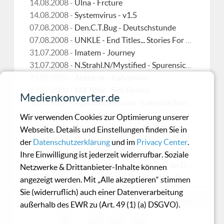
14.08.2008 -
Ulna - Frcture
14.08.2008 -
Systemvirus - v1.5
07.08.2008 -
Den.C.T.Bug - Deutschstunde
07.08.2008 -
UNKLE - End Titles... Stories For A Film
31.07.2008 -
Imatem - Journey
31.07.2008 -
N.Strahl.N/Mystified - Spurensicherung
29.07.2008 -
Antracot - Galvanism
29.07.2008 -
MX Nihil - Sick Beasts
Medienkonverter.de
13.07.2008 -
Agonised By Love - Lovesick Society
10.07.2008 -
Wellenfeld - Sunshine
Wir verwenden Cookies zur Optimierung unserer
10.07.2008 -
Alice In Videoland - She's A Machine
Webseite. Details und Einstellungen finden Sie in
06.07.2008 -
Decence - Ianus
der
Datenschutzerklärung
und im
Privacy Center
.
03.07.2008 -
The Synthetic Dream Foundation - Behind The Gates Of Horns And Ivory
Ihre Einwilligung ist jederzeit widerrufbar. Soziale
03.07.2008 -
Various Artists - Rückwärts im Uhrzeigersinn
Netzwerke & Drittanbieter-Inhalte können
01.07.2008 -
Ebola - Mutant Dubstep Vol. 1
angezeigt werden. Mit „Alle akzeptieren“ stimmen
Sie (widerruflich) auch einer Datenverarbeitung
← Zurück
1
2
3
…
58
59
Weiter →
außerhalb des EWR zu (Art. 49 (1) (a) DSGVO).
60
…
117
118
119