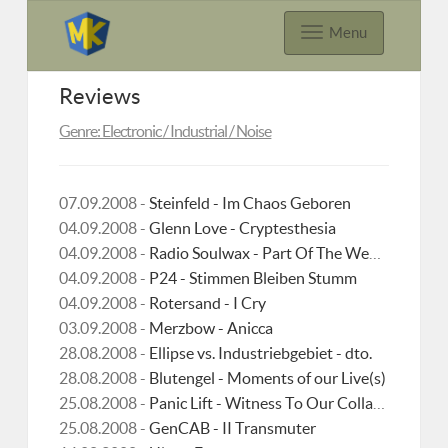
Menu
Reviews
Genre: Electronic / Industrial / Noise
07.09.2008 -
Steinfeld - Im Chaos Geboren
04.09.2008 -
Glenn Love - Cryptesthesia
04.09.2008 -
Radio Soulwax - Part Of The Weekend Never Dies
04.09.2008 -
P24 - Stimmen Bleiben Stumm
04.09.2008 -
Rotersand - I Cry
03.09.2008 -
Merzbow - Anicca
28.08.2008 -
Ellipse vs. Industriebgebiet - dto.
28.08.2008 -
Blutengel - Moments of our Live(s)
25.08.2008 -
Panic Lift - Witness To Our Collapse
25.08.2008 -
GenCAB - II Transmuter