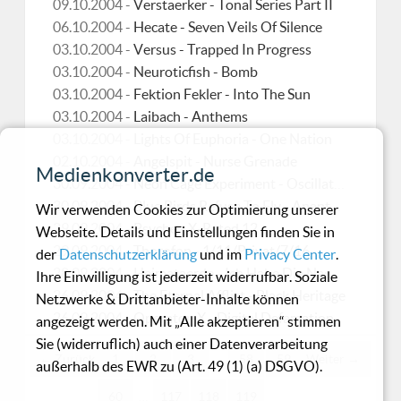
09.10.2004 -
Verstaerker - Tonal Series Part II
06.10.2004 -
Hecate - Seven Veils Of Silence
03.10.2004 -
Versus - Trapped In Progress
03.10.2004 -
Neuroticfish - Bomb
03.10.2004 -
Fektion Fekler - Into The Sun
03.10.2004 -
Laibach - Anthems
03.10.2004 -
Lights Of Euphoria - One Nation
02.10.2004 -
Angelspit - Nurse Grenade
Medienkonverter.de
30.09.2004 -
Neon Cage Experiment - Oscillations
30.09.2004 -
Blue Birds Refuse To Fly - Anapteroma
Wir verwenden Cookies zur Optimierung unserer
29.09.2004 -
Psyche - X-Rated 12
Webseite. Details und Einstellungen finden Sie in
29.09.2004 -
Thorofon - 1/11/Privat/7/16
der
Datenschutzerklärung
und im
Privacy Center
.
28.09.2004 -
Heimataerde - Ich Habe Die Nacht Getraeumet
Ihre Einwilligung ist jederzeit widerrufbar. Soziale
26.09.2004 -
The Eternal Afflict - Black Heritage
Netzwerke & Drittanbieter-Inhalte können
26.09.2004 -
Operator-X - Digital Defamation
angezeigt werden. Mit „Alle akzeptieren“ stimmen
Sie (widerruflich) auch einer Datenverarbeitung
← Zurück
1
2
3
…
58
59
Weiter →
außerhalb des EWR zu (Art. 49 (1) (a) DSGVO).
60
…
117
118
119