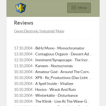
Menu
Reviews
Genre: Electronic / Industrial / Noise
17.10.2004 -
8kHz Mono - Monochromator
13.10.2004 -
Contagious Orgasm - Dessert Addicts Will Return To This
12.10.2004 -
Imminent/Synapscape - The Incredible Three
11.10.2004 -
Kareem - Noctocromäs
10.10.2004 -
Amateur God - Around The Corners Of Our Minds
10.10.2004 -
XP8 - Re_Productions (Das Licht + Wet Dream)
10.10.2004 -
A Spell Inside - Vitalizer
10.10.2004 -
Hocico - Wrack And Ruin
10.10.2004 -
Winterkälte - Disturbance
10.10.2004 -
The Klinik - Live At The Wave-Gotik-Treffen 2004