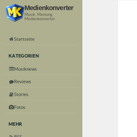
Medienkonverter
Musik. Meinung.
Medienkonverter.
Startseite
KATEGORIEN
Musiknews
Reviews
Stories
Fotos
MEHR
RSS