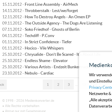
15.11.2012 -
Front Line Assembly - AirMech
14.11.2012 -
Throbberstalk - Lest/we/forget
12.11.2012 -
How To Destroy Angels - An Omen EP
09.11.2012 -
The Outside Agency - The Dogs Are Listening
07.11.2012 -
Soko Friedhof - Ghosts of Berlin
04.11.2012 -
Techdiff - P.Conv
01.11.2012 -
In Strict Confidence - Tiefer
01.11.2012 -
Hocico - Vile Whispers
25.10.2012 -
Chrysalide - Don‘t Be Scared - It’s About Life
25.10.2012 -
Endless Shame - Elevator
Medienko
25.10.2012 -
Various Artists - Endzeit Bunkertracks Vol.6
23.10.2012 -
Nebulo - Cardiac
Wir verwende
und Einstellu
ück
1
2
3
…
58
59
60
Privacy Cent
Netzwerke & 
„Alle akzepti
© 1998 - 2026 Medienkonverter.de
Datenverarbe
• Alle Rechte vorbehalten
• Abzug nur mit Genehmigung