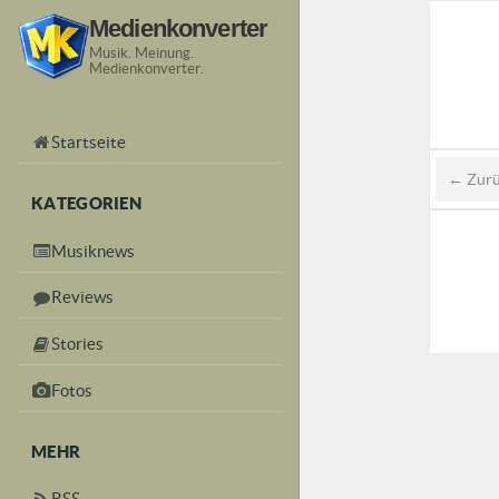
Medienkonverter
Musik. Meinung.
Medienkonverter.
Startseite
← Zur
KATEGORIEN
Musiknews
Reviews
Stories
Fotos
MEHR
RSS