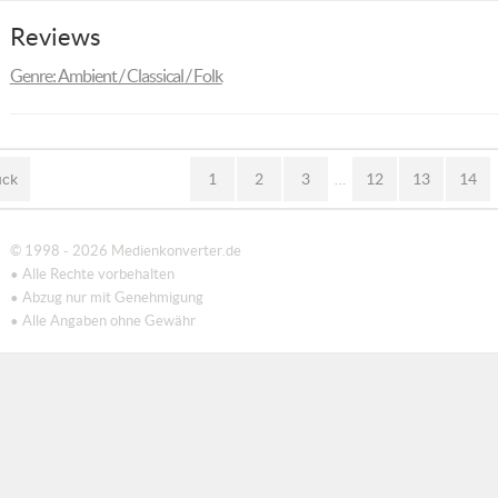
Reviews
Genre: Ambient / Classical / Folk
ück
1
2
3
…
12
13
14
© 1998 - 2026 Medienkonverter.de
• Alle Rechte vorbehalten
• Abzug nur mit Genehmigung
• Alle Angaben ohne Gewähr