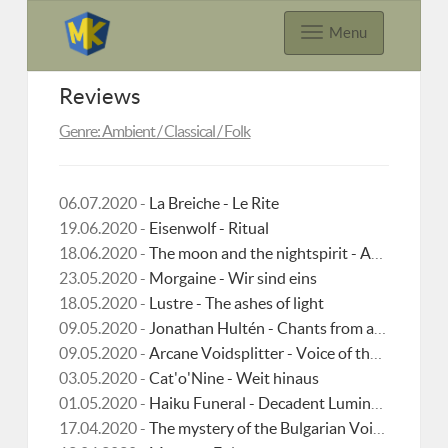
Menu
Reviews
Genre: Ambient / Classical / Folk
06.07.2020 -
La Breiche - Le Rite
19.06.2020 -
Eisenwolf - Ritual
18.06.2020 -
The moon and the nightspirit - Aether
23.05.2020 -
Morgaine - Wir sind eins
18.05.2020 -
Lustre - The ashes of light
09.05.2020 -
Jonathan Hultén - Chants from antoher place
09.05.2020 -
Arcane Voidsplitter - Voice of the stars
03.05.2020 -
Cat'o'Nine - Weit hinaus
01.05.2020 -
Haiku Funeral - Decadent Luminosity
17.04.2020 -
The mystery of the Bulgarian Voices feat. Lisa Gerrard - Shandai ya / Stanka