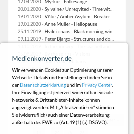
12.04.2020 -
Myrkur - Folkesange
20.01.2020 -
Sylvaine / Unreqvited - Time without end
19.01.2020 -
Völur / Amber Asylum - Breaker of rings / Blood Witch
19.01.2020 -
Anne Müller - Heliopause
25.11.2019 -
Hvile i chaos - Black morning, winter green
09.11.2019 -
Peter Bjärgö - Structures and downfall
13.10.2019 -
In the nursery - The seashell and the clergyman
05.08.2019 -
By the spirits - Visions
Medienkonverter.de
12.07.2019 -
Stille Volk - Milharis
12.07.2019 -
Silence in the snow - Levitation Chamber
Wir verwenden Cookies zur Optimierung unserer
11.07.2019 -
Skeldos - Ilges - caretakers of yearning
Webseite. Details und Einstellungen finden Sie in
11.07.2019 -
Moon far away - Athanor Eurasia
der
Datenschutzerklärung
und im
Privacy Center
.
15.06.2019 -
Rome - Le ceneri di Heliodoro
Ihre Einwilligung ist jederzeit widerrufbar. Soziale
27.05.2019 -
Dark Awake - Will of iron
Netzwerke & Drittanbieter-Inhalte können
27.05.2019 -
Anemone Tube / Jarl / Monocube - The hunters in the snow
angezeigt werden. Mit „Alle akzeptieren“ stimmen
Sie (widerruflich) auch einer Datenverarbeitung
← Zurück
1
2
3
…
12
13
Weiter →
außerhalb des EWR zu (Art. 49 (1) (a) DSGVO).
14
…
24
25
26