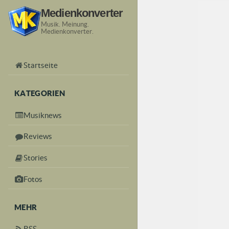
Medienkonverter
Musik. Meinung.
Medienkonverter.
Startseite
KATEGORIEN
Musiknews
Reviews
Stories
Fotos
MEHR
RSS