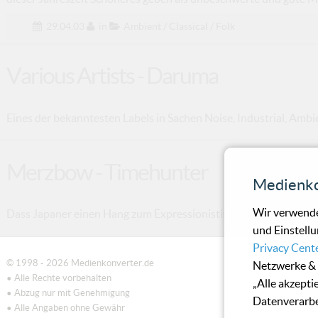
29.04.03
in
Ambient / Classical / Folk
Various Artists - Daruma
Eines der bekanntesten Labels in Sachen Noise, Industrial, Ambie
Merzbow - Timehunter
Medienko
Wir verwende
Dass Japaner einen Hang zum Expressionistischen und Verrückte
und Einstellu
Privacy Cent
© 1998 - 2026 Medienkonverter.de
Netzwerke & 
• Alle Rechte vorbehalten
„Alle akzepti
• Abzug nur mit Genehmigung
Datenverarbe
• Alle Angaben ohne Gewähr