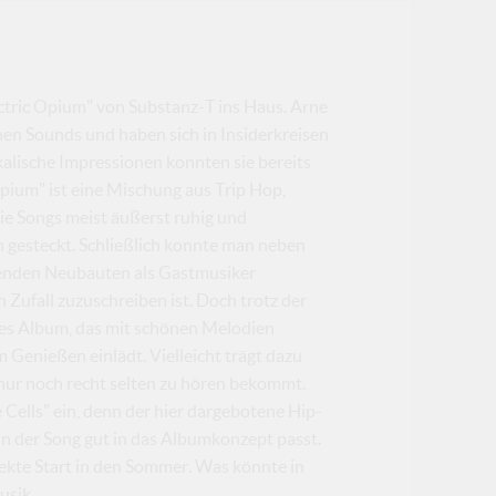
ctric Opium" von Substanz-T ins Haus. Arne
hen Sounds und haben sich in Insiderkreisen
kalische Impressionen konnten sie bereits
Opium" ist eine Mischung aus Trip Hop,
e Songs meist äußerst ruhig und
 gesteckt. Schließlich konnte man neben
zenden Neubauten als Gastmusiker
Zufall zuzuschreiben ist. Doch trotz der
ges Album, das mit schönen Melodien
Genießen einlädt. Vielleicht trägt dazu
nur noch recht selten zu hören bekommt.
 Cells" ein, denn der hier dargebotene Hip-
 der Song gut in das Albumkonzept passt.
rfekte Start in den Sommer. Was könnte in
sik...