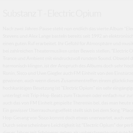
Substanz T - Electric Opium
Nach zwei Jahren Pause steht nun endlich das vierte Album "Ele
Stevens und Alex Lange basteln bereits seit 1992 an elektronisc
einen guten Ruf erarbeitet. Ihr Gefühl für Atmosphäre und musi
bei zahlreichen Theatermusiken unter Beweis stellen. "Electric 
Trance und Ambient mit eindrucksvoll rundem Sound. Obwohl di
harmonisch klingen, ist der Anspruch des Albums doch sehr hoch
Ronin, Sisco und Uwe Giegler auch FM Einheit von den Einstür
gewinnen, auch wenn dieses Zusammentreffen einem glücklichen 
hochkarätigen Besetzung ist "Electric Opium" ein sehr eingängi
unterlegt mit Trip-Hop-Beats zum Träumen oder einfach nur zum 
auch das von FM Einheit gespielte Theremin bei, das man heute 
Ein gewisser Überraschungseffekt stellt sich bei dem Song "Place
Hop-Gesang von Sisco kommt doch etwas unerwartet, auch wenn
Durch seine scheinbare Leichtigkeit ist "Electric Opium" der pe
dieser Jahreszeit Schöneres geben als unbeschwerte und gute Mu