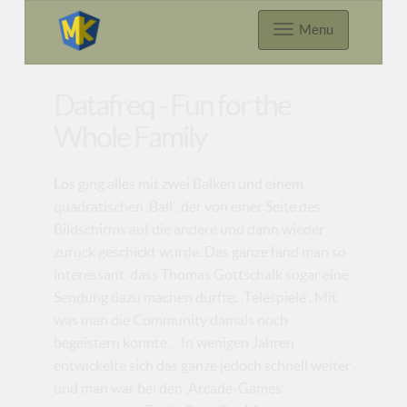
Menu
Datafreq - Fun for the
Whole Family
Los ging alles mit zwei Balken und einem
quadratischen ‚Ball’, der von einer Seite des
Bildschirms auf die andere und dann wieder
zurück geschickt wurde. Das ganze fand man so
interessant, dass Thomas Gottschalk sogar eine
Sendung dazu machen durfte: ‚Telespiele’. Mit
was man die Community damals noch
begeistern konnte… In wenigen Jahren
entwickelte sich das ganze jedoch schnell weiter
und man war bei den ‚Arcade-Games’