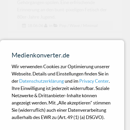
Gehörgängen spülen. Eine erfrischende
Erinnerung an den bunt-pixeligen Fetisch der
80er-Jahre Jugend.
18.06.06
in
Pop / Wave / Minimal
Charlotte’s Shadow - Hush
Medienkonverter.de
Vielleicht etwas weniger abkupfern und ein
Wir verwenden Cookies zur Optimierung unserer
wenig Nachhilfe im Gesang!
Webseite. Details und Einstellungen finden Sie in
der
Datenschutzerklärung
und im
Privacy Center
.
Ihre Einwilligung ist jederzeit widerrufbar. Soziale
Apoptygma Berzerk - Love
Netzwerke & Drittanbieter-Inhalte können
To Blame
angezeigt werden. Mit „Alle akzeptieren“ stimmen
Sie (widerruflich) auch einer Datenverarbeitung
außerhalb des EWR zu (Art. 49 (1) (a) DSGVO).
Der Flair alter Tage liegt in der Luft... es geht
Berg auf!