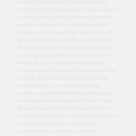
reichen Datafreq jedoch Instrumentals bzw.
Darbietungen mit Samples oder Vocals aus dem
Vocoder, um seine Botschaft zu transportieren.
Lediglich ‚Shilouette City’ und ‚Diskophonic’
enthalten an Kraftwerk bzw. Telex erinnernden
Gesang. Simple gestrickte Beats und einfache
Melodien machen die Stücke aus, so abwertend
das klingt, so gut gefällt es schon beim ersten
Hinhören. Zu den Höhepunkten des heiter
beschwingten Computer-Stelldicheins gehören
‚I desire’, das weniger ausgeschmückt als die
anderen Songs, durch seine Minimalität
besticht, das tanzflächenfüllende ‚Diskophonic’
mit Staccato-Basslauf oder die Ode an Claudia
Brückens Lippen mit hinreißender Hookline.
Erstaunlich authentisch und zeitgemäß zugleich
mag ich die niedlichen, unbeschwerten
Kompositionen nicht mehr aus meinen