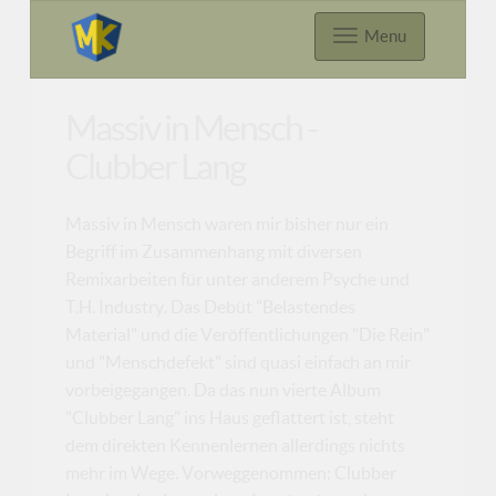
Menu
Massiv in Mensch -
Clubber Lang
Massiv in Mensch waren mir bisher nur ein
Begriff im Zusammenhang mit diversen
Remixarbeiten für unter anderem Psyche und
T.H. Industry. Das Debüt "Belastendes
Material" und die Veröffentlichungen "Die Rein"
und "Menschdefekt" sind quasi einfach an mir
vorbeigegangen. Da das nun vierte Album
"Clubber Lang" ins Haus geflattert ist, steht
dem direkten Kennenlernen allerdings nichts
mehr im Wege. Vorweggenommen: Clubber