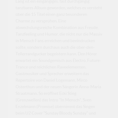
Lang ist ein eingängiges, fast durchgängig
tanzbares Album geworden, welches es versteht
über die 15 Titel einen ganz besonderen
Charme zu versprühen. Eine
abwechslungsreiche Kombination aus Freude,
Tanzfeeling und Humor, die nicht nur die Massiv
in Mensch Fans erreichen und beeindrucken
sollte, sondern durchaus auch die über-den-
Tellerrandgucker begeistern kann. Den Hörer
erwartet ein Soundgemisch aus Electro, Future-
Trance und reichlichen Raveelementen.
Gastmusiker und Sprecher erweitern das
Repertoire von Daniel Logemann, Mirco
Osterthun und der neuen Sängerin Anna-Maria
Straatmann. So eröffnet Ecki Stieg
(Grenzwellen) das Intro "In Mensch", Sven
Enzelmann (Promise) übernimmt das Singen
beim U2 Cover "Sunday Bloody Sunday" und