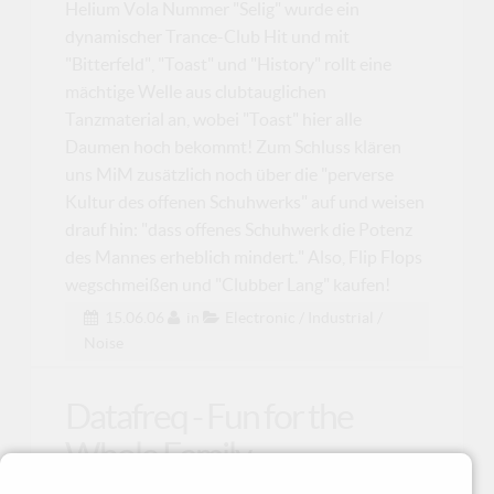
Helium Vola Nummer "Selig" wurde ein
dynamischer Trance-Club Hit und mit
"Bitterfeld", "Toast" und "History" rollt eine
mächtige Welle aus clubtauglichen
Tanzmaterial an, wobei "Toast" hier alle
Daumen hoch bekommt! Zum Schluss klären
uns MiM zusätzlich noch über die "perverse
Kultur des offenen Schuhwerks" auf und weisen
drauf hin: "dass offenes Schuhwerk die Potenz
des Mannes erheblich mindert." Also, Flip Flops
wegschmeißen und "Clubber Lang" kaufen!
15.06.06
in
Electronic / Industrial /
Noise
Datafreq - Fun for the
Whole Family