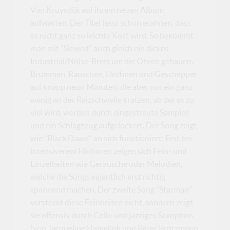
Van Kruysdijk auf ihrem neuen Album
aufwarten. Der Titel lässt schon erahnen, dass
es nicht ganz so leichte Kost wird. So bekommt
man mit “Slewed” auch gleich ein dickes
Industrial/Noise-Brett um die Ohren gehauen.
Brummen, Rauschen, Dröhnen und Geschepper
auf knapp neun Minuten, die aber nur ein ganz
wenig an der Reizschwelle kratzen, ab der es zu
viel wird, werden durch eingestreute Samples
und ein Schlagzeug aufgelockert. Der Song zeigt,
wie “Black Dawn” an sich funktioniert: Erst bei
intensiverem Hinhören zeigen sich Fein- und
Einzelheiten wie Geräusche oder Melodien,
welche die Songs eigentlich erst richtig
spannend machen. Der zweite Song “Starman”
versteckt diese Feinheiten nicht, sondern zeigt
sie offensiv durch Cello und jazziges Saxophon
(von Jacqueline Hamelink und Peter Brötzmann