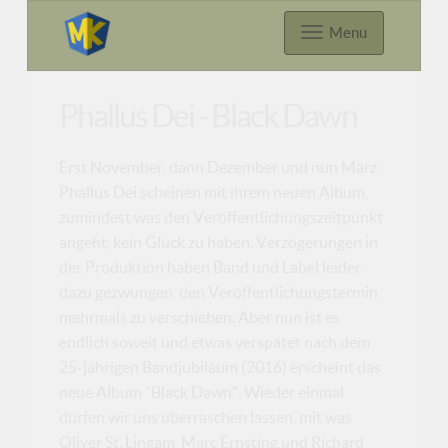
Menu
Phallus Dei - Black Dawn
Erst November, dann Dezember und nun März,
Phallus Dei scheinen mit ihrem neuen Album,
zumindest was den Veröffentlichungszeitpunkt
angeht, kein Glück zu haben. Verzögerungen in
der Produktion haben Band und Label leider
dazu gezwungen, den Veröffentlichungstermin
mehrmals zu verschieben. Aber nun ist es
endlich soweit und etwas verspätet nach dem
25-jährigen Bandjubiläum (2016) erscheint das
neue Album “Black Dawn”. Wieder einmal
dürfen wir uns überraschen lassen, mit was
Oliver St. Lingam, Marc Ernsting und Richard