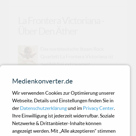
La Frontera Victoriana -
Über Den Äther
Das norddeutsche Steam Rock
Quartett La Frontera Victoriana ist
zweifelsfrei extravagant,
ungewöhnlich und anders. Sein innovativer
Stilmix führt in ein virtuoses Varieté mit
Medienkonverter.de
kabarettistischem Anspruch, jenem koketten
Wir verwenden Cookies zur Optimierung unserer
Hauch Nonchalance und einem in sich
Webseite. Details und Einstellungen finden Sie in
stimmigen Konzept. Seit vier Jahren agiert das
der
Datenschutzerklärung
und im
Privacy Center
.
Flaggschiff unter dem neu gegründeten Banner
Ihre Einwilligung ist jederzeit widerrufbar. Soziale
und legt nach der gefeierten Single „Babylon“
Netzwerke & Drittanbieter-Inhalte können
nun sein Longplayer Debüt „Über den Äther“
angezeigt werden. Mit „Alle akzeptieren“ stimmen
vor. Es entführt in illustre Zwischenwelten aus