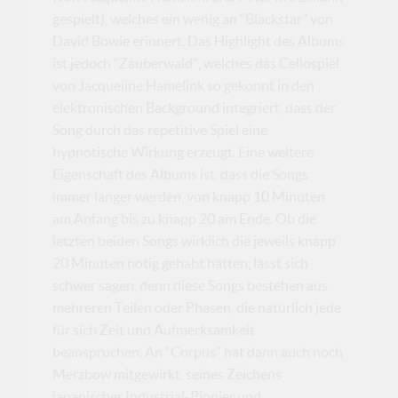
gespielt), welches ein wenig an “Blackstar” von
David Bowie erinnert. Das Highlight des Albums
ist jedoch “Zauberwald”, welches das Cellospiel
von Jacqueline Hamelink so gekonnt in den
elektronischen Background integriert, dass der
Song durch das repetitive Spiel eine
hypnotische Wirkung erzeugt. Eine weitere
Eigenschaft des Albums ist, dass die Songs
immer länger werden, von knapp 10 Minuten
am Anfang bis zu knapp 20 am Ende. Ob die
letzten beiden Songs wirklich die jeweils knapp
20 Minuten nötig gehabt hätten, lässt sich
schwer sagen, denn diese Songs bestehen aus
mehreren Teilen oder Phasen, die natürlich jede
für sich Zeit und Aufmerksamkeit
beanspruchen. An “Corpus” hat dann auch noch
Merzbow mitgewirkt, seines Zeichens
japanischer Industrial-Pionier und