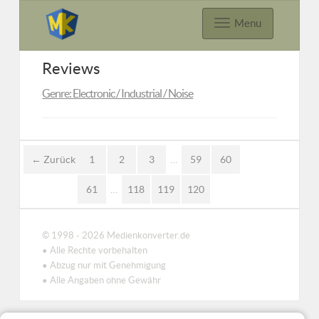
Menu
Reviews
Genre: Electronic / Industrial / Noise
← Zurück
1
2
3
…
59
60
61
…
118
119
120
© 1998 - 2026 Medienkonverter.de
• Alle Rechte vorbehalten
• Abzug nur mit Genehmigung
• Alle Angaben ohne Gewähr