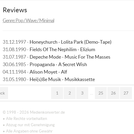
Reviews
Genre: Pop / Wave / Minimal
31.12.1997 -
Honeychurch - Lolita Park (Demo-Tape)
31.08.1990 -
Fields Of The Nephilim - Elizium
31.07.1987 -
Depeche Mode - Music For The Masses
30.06.1985 -
Propaganda - A Secret Wish
04.11.1984 -
Alison Moyet - Alf
31.05.1980 -
Hei(s)ße Musik - Musikkassette
ück
1
2
3
…
25
26
27
© 1998 - 2026 Medienkonverter.de
• Alle Rechte vorbehalten
• Abzug nur mit Genehmigung
• Alle Angaben ohne Gewähr