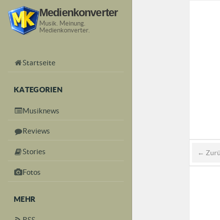
Medienkonverter
Musik. Meinung.
Medienkonverter.
Startseite
KATEGORIEN
Musiknews
Reviews
Stories
← Zur
Fotos
MEHR
RSS