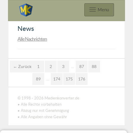
Menu
News
Alle Nachrichten
← Zurück
1
2
3
…
87
88
89
…
174
175
176
© 1998 - 2026 Medienkonverter.de
• Alle Rechte vorbehalten
• Abzug nur mit Genehmigung
• Alle Angaben ohne Gewähr