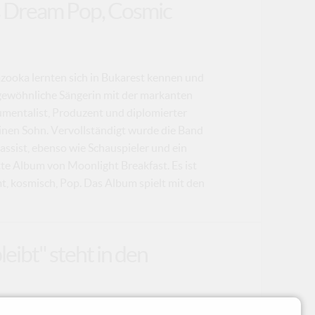
us Dream Pop, Cosmic
zooka lernten sich in Bukarest kennen und
ergewöhnliche Sängerin mit der markanten
umentalist, Produzent und diplomierter
einen Sohn. Vervollständigt wurde die Band
assist, ebenso wie Schauspieler und ein
tte Album von Moonlight Breakfast. Es ist
mt, kosmisch, Pop. Das Album spielt mit den
eibt" steht in den