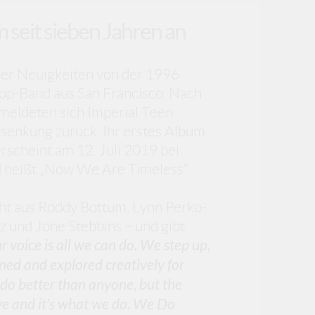
 seit sieben Jahren an
eder Neuigkeiten von der 1996
op-Band aus San Francisco. Nach
 meldeten sich Imperial Teen
rsenkung zurück. Ihr erstes Album
erscheint am 12. Juli 2019 bei
heißt „Now We Are Timeless“ .
ht aus Roddy Bottum, Lynn Perko-
tz und Jone Stebbins – und gibt
r voice is all we can do. We step up,
ained and explored creatively for
do better than anyone, but the
have and it’s what we do. We Do