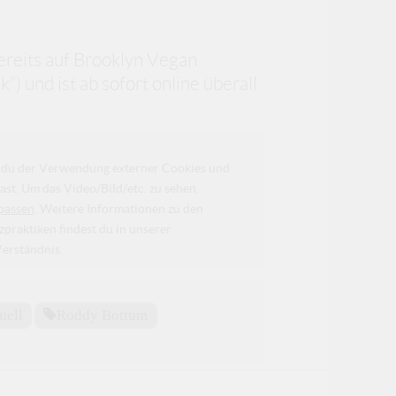
ereits auf Brooklyn Vegan
”) und ist ab sofort online überall
da du der Verwendung externer Cookies und
ast. Um das Video/Bild/etc. zu sehen,
passen
. Weitere Informationen zu den
raktiken findest du in unserer
Verständnis.
uell
Roddy Bottum