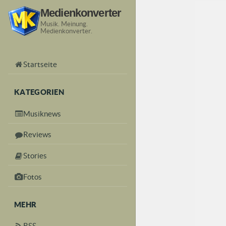
Medienkonverter
Musik. Meinung.
Medienkonverter.
Startseite
KATEGORIEN
Musiknews
Reviews
Stories
Fotos
MEHR
RSS