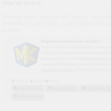
What We Do Best.
”
Die erste Single „Now We Are Timeless“ feierte b
Premiere (“crunchy, synthy, super-catchy indie rock
zu hören.
Eingebettete Inhalte nicht verfügbar
Dieser Inhalt kann nicht angezeigt werden, 
Inhalte von Drittanbietern nicht zugestimmt h
kannst du deine Cookie-Einstellungen
hier an
verwendeten Diensten und deren Datenschutzp
Datenschutzerklärung
. Vielen Dank für dein 
16.05.19
Elec
in
News
Imperial Teen
Jone Stebbins
Lynn Perko-Tr
Will Schwartz