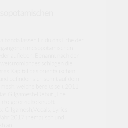
mesopotamischen
lbanda lassen Eridu das Erbe der
gegangenen mesopotamischen
eder aufleben. Benannt nach der
Zweistromlandes schlagen die
res Kapitel des orientalischen
und befinden sich somit auf dem
amesh, welche bereits seit 2011
 das Gilgamesh-Debut „The
folge erzielte knüpft
x-Gilgamesh,Vocals, Lyrics,
 Jahr 2017 thematisch und
sh an.