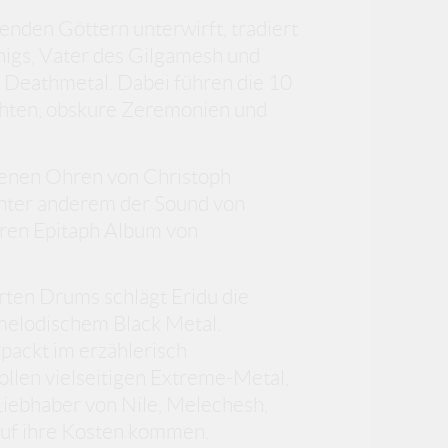
henden Göttern unterwirft, tradiert
igs, Vater des Gilgamesh und
 Deathmetal. Dabei führen die 10
hten, obskure Zeremonien und
renen Ohren von Christoph
unter anderem der Sound von
ären Epitaph Album von
rten Drums schlägt Eridu die
melodischem Black Metal.
rpackt im erzählerisch
ollen vielseitigen Extreme-Metal,
Liebhaber von Nile, Melechesh,
auf ihre Kosten kommen.