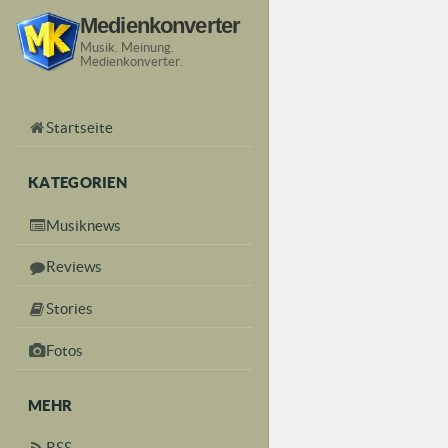
Medienkonverter
Musik. Meinung.
Medienkonverter.
Startseite
KATEGORIEN
Musiknews
Reviews
Stories
Fotos
MEHR
RSS