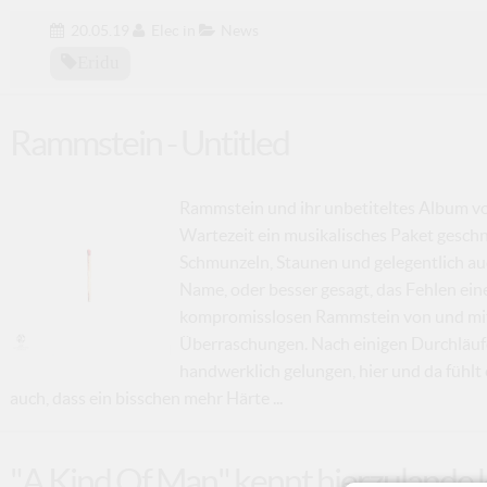
20.05.19
Elec
in
News
Eridu
Rammstein - Untitled
Rammstein und ihr unbetiteltes Album vo
Wartezeit ein musikalisches Paket geschnü
Schmunzeln, Staunen und gelegentlich auc
Name, oder besser gesagt, das Fehlen eine
kompromisslosen Rammstein von und mit 
Überraschungen. Nach einigen Durchläufen
handwerklich gelungen, hier und da fühlt 
auch, dass ein bisschen mehr Härte ...
"A Kind Of Man" kennt hierzulande 