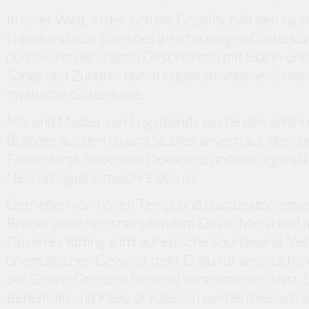
In einer Welt, in der sich die Gesellschaft den räc
Lugalbanda die Epen des gleichnamigen Götterkön
durchwirkt die uralten Geschichten mit Black- und
Songs den Zuhörer durch sagenumwobene Schlac
mystische Götterkulte.
Mix und Master von Lugalbanda wurde den erfah
Brandes aus den Iguana Studios anvertraut, dem 
Finsterforst, Imperium Dekadenz und des legend
Necrophagist zuzuschreiben ist.
Getrieben von hohen Tempi und blastbeatorientie
Brücke zwischen stampfendem Death Metal und 
Düsteres Riffing trifft auf epische Soundwand. Ve
orientalischen Gewand steht Eridu für anspruchsv
der Genre-Grenzen fließend verschmelzen lässt. 
Behemoth und Keep of Kalessin werden hier voll 