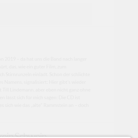
n 2019 – da hat uns die Band nach langer
rt, das, wie ein guter Film, zum
h Stirnrunzeln einlädt. Schon der schlichte
s Namens, signalisiert: Hier gibt’s wieder
Till Lindemann, aber eben nicht ganz ohne
 lässt sich für mich sagen: Die CD ist
es sich wie das „alte“ Rammstein an – doch
kein Schwein