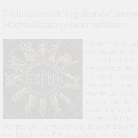
Eridu lassen mit "Lugalbanda" die 
Hochzivilisation wieder aufleben
Mit dem Album Luga
seit langem unter
Hochzivilisation wi
ältesten Stadt des 
Münchner ein weite
Extreme Metal auf 
Pfad der Band Gilg
aktiv ist. Nachdem
Awakening“ große Er
Mastermind Enki (E
Komposition) nun mit der Gründung von Eridu im
musikalisch an die Erfolgsgeschichte von Gilgame