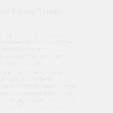
es Release "Lunatic
 Einführung! Das Projekt "Grim"
egendären Industrial-Duo "White
n den 1980er Jahren
eleases sind heute immer noch
hte Sammlerobjekte.
hinter "White Hospital" die
un Konagaya" und "Tomo
 es um "White Hospital" ruhiger
ch die beiden anschließend ihren
 Jun Konagaya erschuf "Grim" und
ft im Projekt "Vasilisk" aus.