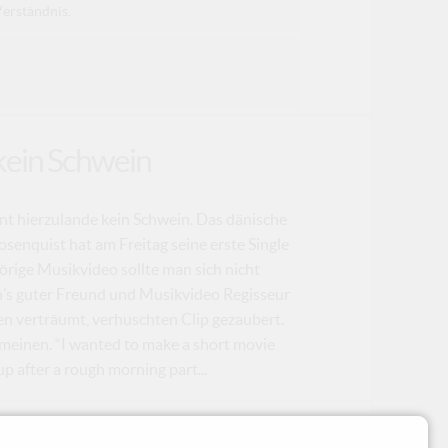
Verständnis.
kein Schwein
nt hierzulande kein Schwein. Das dänische
senquist hat am Freitag seine erste Single
örige Musikvideo sollte man sich nicht
rn’s guter Freund und Musikvideo Regisseur
en verträumt, verhuschten Clip gezaubert.
meinen. “I wanted to make a short movie
p after a rough morning part...