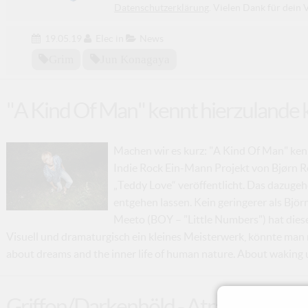
Datenschutzerklärung
. Vielen Dank für dein 
19.05.19
Elec
in
News
Grim
Jun Konagaya
"A Kind Of Man" kennt hierzulande 
Machen wir es kurz: "A Kind Of Man" ken
Indie Rock Ein-Mann Projekt von Bjørn Ro
„Teddy Love“ veröffentlicht. Das dazugeh
entgehen lassen. Kein geringerer als Bjö
Meeto (BOY – "Little Numbers") hat dies
Visuell und dramaturgisch ein kleines Meisterwerk, könnte man 
about dreams and the inner life of human nature. About waking u
Griffon/Darkenhöld - Atra Musica