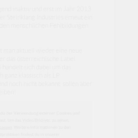
end inaktiv und erst im Jahr 2013
r Steinklang Industries erneut ein
 den menschlichen Fehlbildungen
t man aktuell wieder eine neue
r das österreichische Label
s handelt sich dabei um das
 ganz klassisch als LP
nd noch nicht bekannt, sollen aber
leiben!
da du der Verwendung externer Cookies und
ast. Um das Video/Bild/etc. zu sehen,
passen
. Weitere Informationen zu den
raktiken findest du in unserer