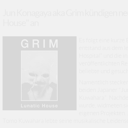
Jun Konagaya aka Grim kündigen neu
House" an
Es folgt eine kurze
entstand aus dem l
Hospital" und die i
veröffentlichten R
beliebte und gesuc
Namentlich stecken 
beiden Japaner "J
Kuwahara". Nachdem
wurde, widmeten si
eigenen Projekten.
Tomo Kuwahara lebte seine musikalische Leidenscha