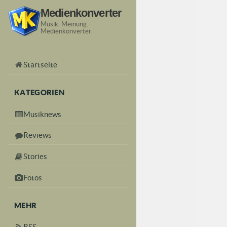
Medienkonverter
Musik. Meinung.
Medienkonverter.
Startseite
KATEGORIEN
Musiknews
Reviews
Stories
Fotos
MEHR
RSS