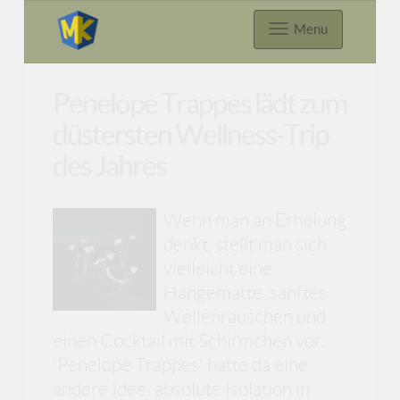
Menu
Penelope Trappes lädt zum
düstersten Wellness-Trip
des Jahres
Wenn man an Erholung
denkt, stellt man sich
vielleicht eine
Hängematte, sanftes
Wellenrauschen und
einen Cocktail mit Schirmchen vor.
'Penelope Trappes' hatte da eine
andere Idee: absolute Isolation in