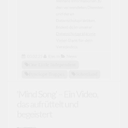
Weitere Informationen zu
den verwendeten Diensten
und deren
Datenschutzpraktiken
findest du in unserer
Datenschutzerklärung
.
Vielen Dank für dein
Verständnis.
03.02.25
Elec
in
News
One Little Independent
Penelope Trappes
Schottland
'Mind Song' – Ein Video,
das aufrüttelt und
begeistert