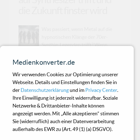
die Zukunft finster wird
Was passiert, wenn Metal auf die
hypnotischen Klänge der 70er-
Synthie-Legenden trifft? Wenn
bombastische Soundtrack-Elemente sich mit
düsterer Elektronik vermischen? Genau das
Medienkonverter.de
präsentieren 'Dunkle Welt' mit ihrer ersten
Wir verwenden Cookies zur Optimierung unserer
Single Dunkle Welt, die am 14. Februar 2025
Webseite. Details und Einstellungen finden Sie in
veröffentlicht wird – inklusive einer Video-
der
Datenschutzerklärung
und im
Privacy Center
.
Premiere um Punkt Mitternacht.Doch das ist
Ihre Einwilligung ist jederzeit widerrufbar. Soziale
erst der Anfang. Das gleichnamige Mini-Album
Netzwerke & Drittanbieter-Inhalte können
Dunkle Welt erscheint am 7. März 2025 und
angezeigt werden. Mit „Alle akzeptieren“ stimmen
bringt eine klangliche Zukunftsvision mit, die
Sie (widerruflich) auch einer Datenverarbeitung
sich zwischen düsteren, atmosphärischen
außerhalb des EWR zu (Art. 49 (1) (a) DSGVO).
Soundscapes und mitreißenden Rhythmen
bewegt. Dunkle Welt erwecken eine Wel...