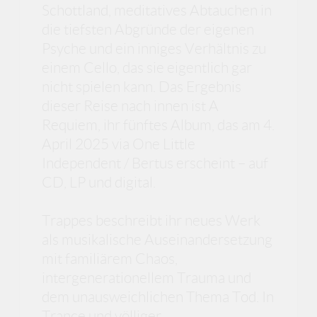
Schottland, meditatives Abtauchen in
die tiefsten Abgründe der eigenen
Psyche und ein inniges Verhältnis zu
einem Cello, das sie eigentlich gar
nicht spielen kann. Das Ergebnis
dieser Reise nach innen ist A
Requiem, ihr fünftes Album, das am 4.
April 2025 via One Little
Independent / Bertus erscheint – auf
CD, LP und digital.
Trappes beschreibt ihr neues Werk
als musikalische Auseinandersetzung
mit familiärem Chaos,
intergenerationellem Trauma und
dem unausweichlichen Thema Tod. In
Trance und völliger