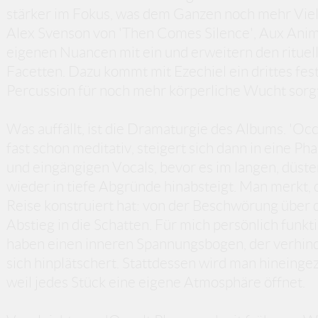
stärker im Fokus, was dem Ganzen noch mehr Viels
Alex Svenson von 'Then Comes Silence', Aux Anim
eigenen Nuancen mit ein und erweitern den ritue
Facetten. Dazu kommt mit Ezechiel ein drittes feste
Percussion für noch mehr körperliche Wucht sorgt
Was auffällt, ist die Dramaturgie des Albums. 'Occu
fast schon meditativ, steigert sich dann in eine P
und eingängigen Vocals, bevor es im langen, düster
wieder in tiefe Abgründe hinabsteigt. Man merkt, 
Reise konstruiert hat: von der Beschwörung über d
Abstieg in die Schatten. Für mich persönlich funkti
haben einen inneren Spannungsbogen, der verhinde
sich hinplätschert. Stattdessen wird man hineinge
weil jedes Stück eine eigene Atmosphäre öffnet.