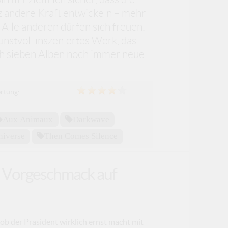
z andere Kraft entwickeln – mehr
Alle anderen dürfen sich freuen:
kunstvoll inszeniertes Werk, das
ach sieben Alben noch immer neue
rtung:
w
Aux Animaux
Darkwave
niverse
Then Comes Silence
“ Vorgeschmack auf
ob der Präsident wirklich ernst macht mit