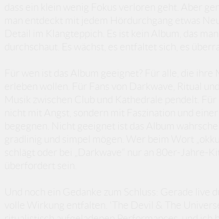
dass ein klein wenig Fokus verloren geht. Aber gen
man entdeckt mit jedem Hördurchgang etwas Neue
Detail im Klangteppich. Es ist kein Album, das man
durchschaut. Es wächst, es entfaltet sich, es überr
Für wen ist das Album geeignet? Für alle, die ihre
erleben wollen. Für Fans von Darkwave, Ritual und 
Musik zwischen Club und Kathedrale pendelt. Für
nicht mit Angst, sondern mit Faszination und ein
begegnen. Nicht geeignet ist das Album wahrscheinl
gradlinig und simpel mögen. Wer beim Wort „okkul
schlägt oder bei „Darkwave“ nur an 80er-Jahre-Kit
überfordert sein.
Und noch ein Gedanke zum Schluss: Gerade live dü
volle Wirkung entfalten. 'The Devil & The Universe
ritualistisch aufgeladenen Performances, und ich bi