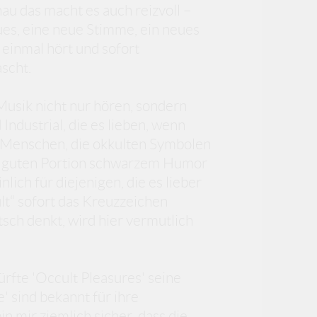
au das macht es auch reizvoll –
s, eine neue Stimme, ein neues
 einmal hört und sofort
ascht.
 Musik nicht nur hören, sondern
Industrial, die es lieben, wenn
 Menschen, die okkulten Symbolen
er guten Portion schwarzem Humor
ich für diejenigen, die es lieber
t“ sofort das Kreuzzeichen
sch denkt, wird hier vermutlich
rfte 'Occult Pleasures' seine
' sind bekannt für ihre
n mir ziemlich sicher, dass die