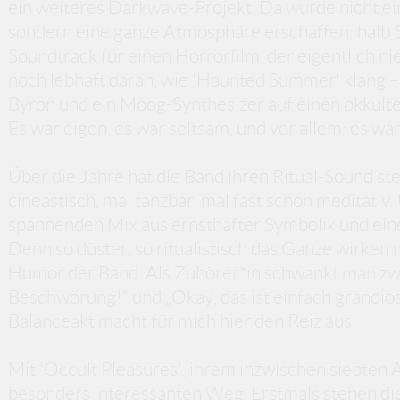
ein weiteres Darkwave-Projekt. Da wurde nicht ei
sondern eine ganze Atmosphäre erschaffen: halb S
Soundtrack für einen Horrorfilm, der eigentlich n
noch lebhaft daran, wie 'Haunted Summer' klang – 
Byron und ein Moog-Synthesizer auf einen okkul
Es war eigen, es war seltsam, und vor allem: es war 
Über die Jahre hat die Band ihren Ritual-Sound ste
cineastisch, mal tanzbar, mal fast schon meditati
spannenden Mix aus ernsthafter Symbolik und ei
Denn so düster, so ritualistisch das Ganze wirken 
Humor der Band. Als Zuhörer*in schwankt man zwis
Beschwörung!“ und „Okay, das ist einfach grandios
Balanceakt macht für mich hier den Reiz aus.
Mit 'Occult Pleasures', ihrem inzwischen siebten 
besonders interessanten Weg. Erstmals stehen di