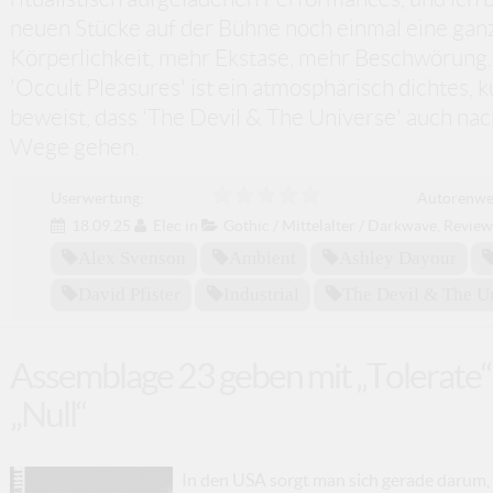
neuen Stücke auf der Bühne noch einmal eine gan
Körperlichkeit, mehr Ekstase, mehr Beschwörung. 
'Occult Pleasures' ist ein atmosphärisch dichtes, 
beweist, dass 'The Devil & The Universe' auch n
Wege gehen.
Userwertung:
Autorenwe
18.09.25
Elec
in
Gothic / Mittelalter / Darkwave
,
Revie
Alex Svenson
Ambient
Ashley Dayour
David Pfister
Industrial
The Devil & The U
Assemblage 23 geben mit „Tolerate
„Null“
In den USA sorgt man sich gerade darum, 