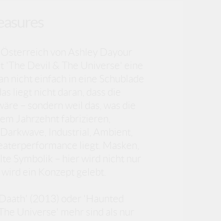
leasures
Österreich von Ashley Dayour
st 'The Devil & The Universe' eine
an nicht einfach in eine Schublade
s liegt nicht daran, dass die
wäre – sondern weil das, was die
nem Jahrzehnt fabrizieren,
Darkwave, Industrial, Ambient,
eaterperformance liegt. Masken,
te Symbolik – hier wird nicht nur
 wird ein Konzept gelebt.
 Daath' (2013) oder 'Haunted
The Universe' mehr sind als nur