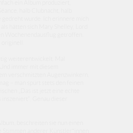
nfach ein Album produziert,
éance, halb Clubnacht, halb
ie gedreht wurde. Ich erinnere mich
als hätten sich Mary Shelley, Lord
ten Wochenendausflug getroffen.
originell.
tig weiterentwickelt. Mal
v. Und immer mit diesem
nem verschmitzten Augenzwinkern.
mag – man spürt stets den feinen
chen „Das ist jetzt eine echte
 inszeniert“. Genau dieser
Album, beschreiten sie nun einen
e Stimmen anderer Künstler*innen