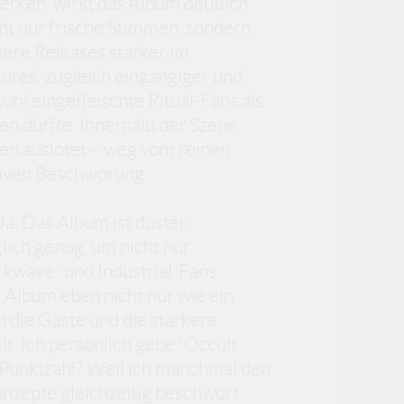
erken, wirkt das Album deutlich
cht nur frische Stimmen, sondern
tere Releases stärker im
sures' zugleich eingängiger und
ohl eingefleischte Ritual-Fans als
n dürfte. Innerhalb der Szene
nzen auslotet – weg vom reinen
ativen Beschwörung.
Ja. Das Album ist düster,
lich genug, um nicht nur
rkwave- und Industrial-Fans
 Album eben nicht nur wie ein
 die Gäste und die stärkere
t. Ich persönlich gebe 'Occult
e Punktzahl? Weil ich manchmal den
onzepte gleichzeitig beschwört,