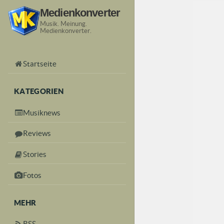
Medienkonverter
Musik. Meinung.
Medienkonverter.
Startseite
KATEGORIEN
Musiknews
Reviews
Stories
Fotos
MEHR
RSS