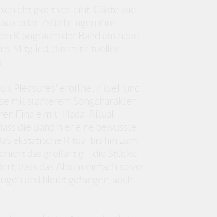
chichtigkeit verleiht. Gäste wie
aux oder Zsüd bringen ihre
llen Klangraum der Band um neue
s Mitglied, das mit ritueller
.
lt Pleasures' eröffnet rituell und
hase mit stärkerem Songcharakter
en Finale mit 'Hadal Ritual'
dass die Band hier eine bewusste
as ekstatische Ritual bis hin zum
oniert das großartig – die Stücke
rt, dass das Album einfach so vor
zogen und bleibt gefangen, auch