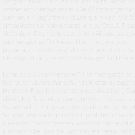
Vergleicht man 'Occult Pleasures' mit früheren W
offener und internationaler. Die Gäste bringen ni
auch neue Klangfarben und Energie mit ein. Wo äl
cineastischen Ambient wurzelten, ist 'Occult Plea
vielfältiger. Das macht es zu einem Album, das sow
auch neugierige Darkwave-Hörer*innen anspreche
positioniert es sich damit als eine Platte, die Gre
Ritualsound, hin zu einer vielstimmigen, kollabor
Lohnt sich 'Occult Pleasures'? Für mich ganz klar: 
hypnotisch, atmosphärisch und gleichzeitig zugäng
Hardcore-Ritualisten, sondern auch klassische Da
abzuholen. Besonders spannend finde ich, dass das
Soundtrack im Hintergrund verhallt, sondern durch
Songstruktur auch ein echtes Eigenleben entwickel
Pleasures' 4 von 5 Sternen. Warum nicht die voll
Eindruck habe, dass die Band so viele Ideen und K