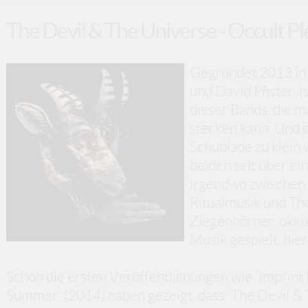
The Devil & The Universe - Occult P
Gegründet 2013 in 
und David Pfister, i
dieser Bands, die m
stecken kann. Und da
Schublade zu klein 
beiden seit über ei
irgendwo zwischen 
Ritualmusik und Th
Ziegenhörner, okkul
Musik gespielt, hier
Schon die ersten Veröffentlichungen wie 'Imprint
Summer' (2014) haben gezeigt, dass 'The Devil & 