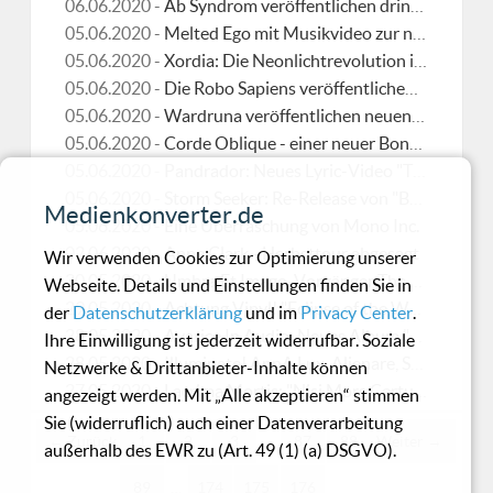
06.06.2020 -
Ab Syndrom veröffentlichen dringeblieben-Session
05.06.2020 -
Melted Ego mit Musikvideo zur neuen Single "Anatomy Of Melancholy?"
05.06.2020 -
Xordia: Die Neonlichtrevolution ist da!
05.06.2020 -
Die Robo Sapiens veröffentlichen FanFanFanatisch - The Düsseldorf EP
05.06.2020 -
Wardruna veröffentlichen neuen Song und Video "Lyfjaberg"
05.06.2020 -
Corde Oblique - einer neuer Bonus Track!
05.06.2020 -
Pandrador: Neues Lyric-Video "Tiwaz"
05.06.2020 -
Storm Seeker: Re-Release von "Beneath In The Cold"
Medienkonverter.de
05.06.2020 -
Eine Überraschung von Mono Inc.
02.06.2020 -
Anne Clark - Herbsttour abgesagt
Wir verwenden Cookies zur Optimierung unserer
30.05.2020 -
Umbra Et Imago-Vorgänger The Electric Avantgarde präsentieren neues Album
Webseite. Details und Einstellungen finden Sie in
29.05.2020 -
Achtung Vinyl! "Eclipse of the West" von Ostara
der
Datenschutzerklärung
und im
Privacy Center
.
28.05.2020 -
Avarice In Audio: Neues Album "From The Rib Of Adam"
Ihre Einwilligung ist jederzeit widerrufbar. Soziale
28.05.2020 -
Illuminate! AnnA Lux, Alienare, Schwarzschild & Alphamay
Netzwerke & Drittanbieter-Inhalte können
27.05.2020 -
Lacrima Mortis: "Nisi Mors Certum Vitae" - Die einzige Sicherheit im Leben ist der Tod
angezeigt werden. Mit „Alle akzeptieren“ stimmen
Sie (widerruflich) auch einer Datenverarbeitung
← Zurück
1
2
3
…
87
88
Weiter →
außerhalb des EWR zu (Art. 49 (1) (a) DSGVO).
89
…
174
175
176