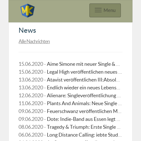
Menu
News
Alle Nachrichten
15.06.2020 -
Aime Simone mit neuer Single & Video "Everything's Changing"
15.06.2020 -
Legal High veröffentlichen neues Video "Fly"
13.06.2020 -
Atavist veröffentlichen III:Absolution
13.06.2020 -
Endlich wieder ein neues Lebenszeichen von Widowspeak!
12.06.2020 -
Alienare: Singleveröffentlichung zu "Human"
11.06.2020 -
Plants And Animals: Neue Single Sacrifice
09.06.2020 -
Feuerschwanz veröffentlichen Musikvideo zu Seed-Cover "Ding" feat. Melissa Bonny
09.06.2020 -
Dote: Indie-Band aus Essen legt erste Single samt Video vor
08.06.2020 -
Tragedy & Triumph: Erste Single und Video veröffentlicht
06.06.2020 -
Long Distance Calling: iebte Studioalbum der Band – "How Do We Want To Live"