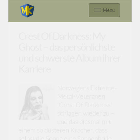
Menu
Crest Of Darkness: My
Ghost – das persönlichste
und schwerste Album ihrer
Karriere
Norwegens Extreme-
Metal-Veteranen
'Crest Of Darkness'
schlagen wieder zu –
und das diesmal mit
einem so düsteren Kracher, dass
selbst die Sonne eine Sonnenbrille