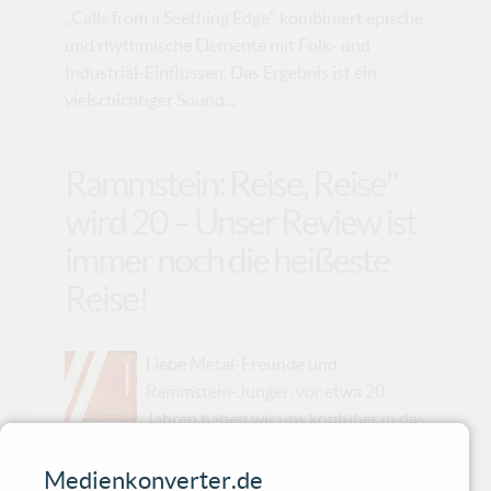
„Calls from a Seething Edge“ kombiniert epische
und rhythmische Elemente mit Folk- und
Industrial-Einflüssen. Das Ergebnis ist ein
vielschichtiger Sound...
Rammstein: Reise, Reise"
wird 20 – Unser Review ist
immer noch die heißeste
Reise!
Liebe Metal-Freunde und
Rammstein-Jünger, vor etwa 20
Jahren haben wir uns kopfüber in das
tosende Meer von Rammsteins "Reise, Reise"
gestürzt nachdem das Album am 27. Sept. 2004
Medienkonverter.de