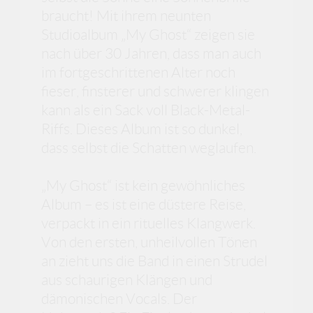
braucht! Mit ihrem neunten
Studioalbum „My Ghost“ zeigen sie
nach über 30 Jahren, dass man auch
im fortgeschrittenen Alter noch
fieser, finsterer und schwerer klingen
kann als ein Sack voll Black-Metal-
Riffs. Dieses Album ist so dunkel,
dass selbst die Schatten weglaufen.
„My Ghost“ ist kein gewöhnliches
Album – es ist eine düstere Reise,
verpackt in ein rituelles Klangwerk.
Von den ersten, unheilvollen Tönen
an zieht uns die Band in einen Strudel
aus schaurigen Klängen und
dämonischen Vocals. Der