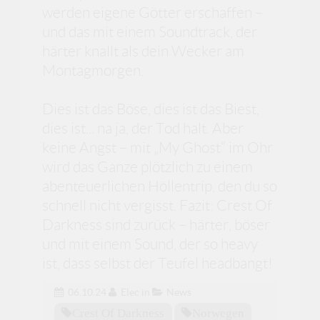
werden eigene Götter erschaffen –
und das mit einem Soundtrack, der
härter knallt als dein Wecker am
Montagmorgen.
Dies ist das Böse, dies ist das Biest,
dies ist... na ja, der Tod halt. Aber
keine Angst – mit „My Ghost“ im Ohr
wird das Ganze plötzlich zu einem
abenteuerlichen Höllentrip, den du so
schnell nicht vergisst. Fazit: Crest Of
Darkness sind zurück – härter, böser
und mit einem Sound, der so heavy
ist, dass selbst der Teufel headbangt!
06.10.24
Elec
in
News
Crest Of Darkness
Norwegen