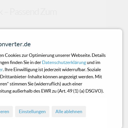
ück – Passend Zum
h' die berühmte Hymne gegen Rassismus,
nverter.de
erraschung! Und noch besser: Sie tun es
hrend dort auch eine Person mit
n Cookies zur Optimierung unserer Webseite. Details
die das Thema Rassismus noch immer aktuell
ngen finden Sie in der
Datenschutzerklärung
und im
aibach' dem Protestklassiker neues Leben
er
. Ihre Einwilligung ist jederzeit widerrufbar. Soziale
1939 von 'Billie Holiday' aufgenommen
Drittanbieter-Inhalte können angezeigt werden. Mit
n Lehrer Abel Meeropol alias Lewis Allen
eren“ stimmen Sie (widerruflich) auch einer
itung außerhalb des EWR zu (Art. 49 (1) (a) DSGVO).
ieren
Einstellungen
Alle ablehnen