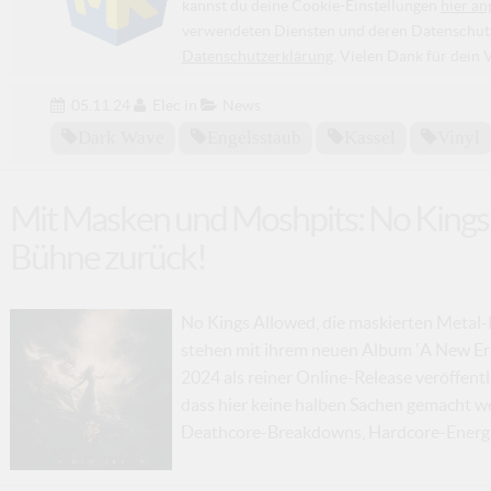
kannst du deine Cookie-Einstellungen
hier an
verwendeten Diensten und deren Datenschutzp
Datenschutzerklärung
. Vielen Dank für dein 
05.11.24
Elec
in
News
Dark Wave
Engelsstaub
Kassel
Vinyl
Mit Masken und Moshpits: No Kings
Bühne zurück!
No Kings Allowed, die maskierten Metal-
stehen mit ihrem neuen Album 'A New Era
2024 als reiner Online-Release veröffentl
dass hier keine halben Sachen gemacht we
Deathcore-Breakdowns, Hardcore-Energie 