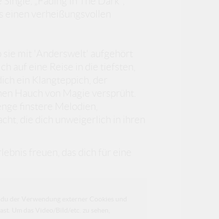
 Single, „Fading In The Dark“,
s einen verheißungsvollen
o sie mit 'Anderswelt' aufgehört
ch auf eine Reise in die tiefsten,
ich ein Klangteppich, der
inen Hauch von Magie versprüht.
enge finstere Melodien,
ht, die dich unweigerlich in ihren
ebnis freuen, das dich für eine
da du der Verwendung externer Cookies und
ast. Um das Video/Bild/etc. zu sehen,