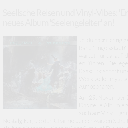
Seelische Reisen und Vinyl-Vibes: 'E
neues Album 'Seelengeleiter' an!
Ja, du hast richtig
Band 'Engelsstaub' 
wartet nur darauf, 
entführen! Die le
Kassel beschert uns 
Werk voller mystis
Atmosphären.
Am 29. November 20
Das neue Album ersc
auch auf Vinyl – gen
Nostalgiker, die den Charme der schwarzen Schei