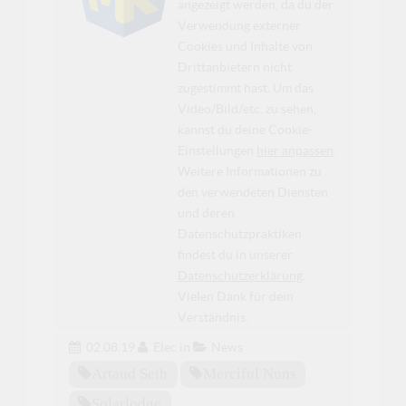
angezeigt werden, da du der
Verwendung externer
Cookies und Inhalte von
Drittanbietern nicht
zugestimmt hast. Um das
Video/Bild/etc. zu sehen,
kannst du deine Cookie-
Einstellungen
hier anpassen
.
Weitere Informationen zu
den verwendeten Diensten
und deren
Datenschutzpraktiken
findest du in unserer
Datenschutzerklärung
.
Vielen Dank für dein
Verständnis.
02.08.19
Elec
in
News
Artaud Seth
Merciful Nuns
Solarlodge