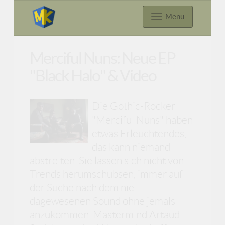
Menu
Merciful Nuns: Neue EP
"Black Halo" & Video
Die Gothic-Rocker
"Merciful Nuns" haben
etwas Erleuchtendes,
das kann niemand
abstreiten. Sie lassen sich nicht von
Trends herumschubsen, immer auf
der Suche nach dem nie
dagewesenen Sound ohne jemals
anzukommen. Mastermind Artaud