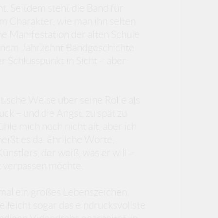
. Seitdem steht die Band für
m Charakter, wie man ihn selten
e Manifestation der alten Schule
r einem Jahrzehnt Bandgeschichte
r Schlusspunkt in Sicht – aber
tische Weise über seine Rolle als
ck – und die Angst, zu spät zu
ühle mich noch nicht alt, aber ich
heißt es da. Ehrliche Worte,
nstlers, der weiß, was er will –
 verpassen möchte.
hmal ein großes Lebenszeichen.
lleicht sogar das eindrucksvollste