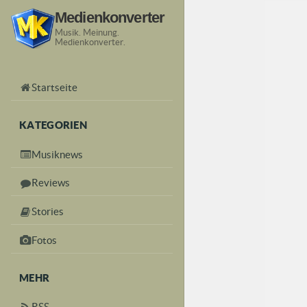
Medienkonverter
Musik. Meinung.
Medienkonverter.
Startseite
KATEGORIEN
Musiknews
Reviews
Stories
Fotos
MEHR
RSS