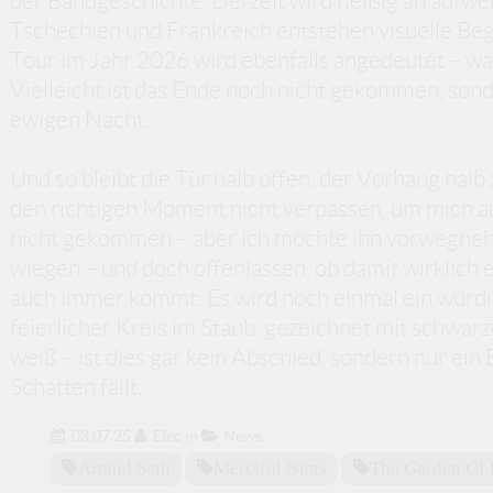
der Bandgeschichte. Derzeit wird fleißig an aufwe
Tschechien und Frankreich entstehen visuelle Beg
Tour im Jahr 2026 wird ebenfalls angedeutet – wa
Vielleicht ist das Ende noch nicht gekommen, sond
ewigen Nacht.
Und so bleibt die Tür halb offen, der Vorhang halb
den richtigen Moment nicht verpassen, um mich au
nicht gekommen – aber ich möchte ihn vorwegneh
wiegen – und doch offenlassen, ob damit wirklich 
auch immer kommt: Es wird noch einmal ein würdi
feierlicher Kreis im Staub, gezeichnet mit schwarz
weiß – ist dies gar kein Abschied, sondern nur ein 
Schatten fällt.
08.07.25
Elec
in
News
Artaud Seth
Merciful Nuns
The Garden Of 