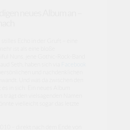
ündigen neues Album an –
nach
 stilles Echo in der Gruft – eine
mehr ist als eine bloße
ful Nuns, jene Gothic-Rock-Band
ud Seth, haben sich via
Facebook
persönlichen und nachdenklichen
gewandt. Und was da zwischen den
t es in sich: Ein neues Album
s trägt den vielsagenden Namen
önnte vielleicht sogar das letzte
2010 – direkt nach dem Ende von