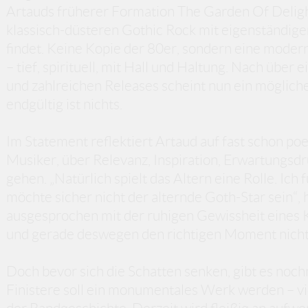
Artauds früherer Formation The Garden Of Delight
klassisch-düsteren Gothic Rock mit eigenständige
findet. Keine Kopie der 80er, sondern eine modern
– tief, spirituell, mit Hall und Haltung. Nach übe
und zahlreichen Releases scheint nun ein mögliche
endgültig ist nichts.
Im Statement reflektiert Artaud auf fast schon poe
Musiker, über Relevanz, Inspiration, Erwartungsdru
gehen. „Natürlich spielt das Altern eine Rolle. Ich f
möchte sicher nicht der alternde Goth-Star sein“, 
ausgesprochen mit der ruhigen Gewissheit eines Kü
und gerade deswegen den richtigen Moment nicht
Doch bevor sich die Schatten senken, gibt es noc
Finistere soll ein monumentales Werk werden – vie