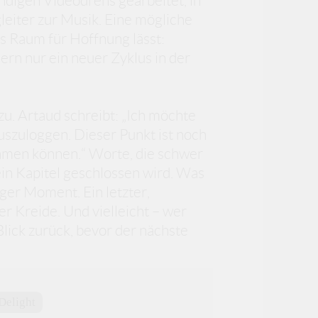
ndigen Videodrehs gearbeitet, in
leiter zur Musik. Eine mögliche
s Raum für Hoffnung lässt:
ern nur ein neuer Zyklus in der
 zu. Artaud schreibt: „Ich möchte
szuloggen. Dieser Punkt ist noch
men können.“ Worte, die schwer
ein Kapitel geschlossen wird. Was
ger Moment. Ein letzter,
er Kreide. Und vielleicht – wer
Blick zurück, bevor der nächste
Delight