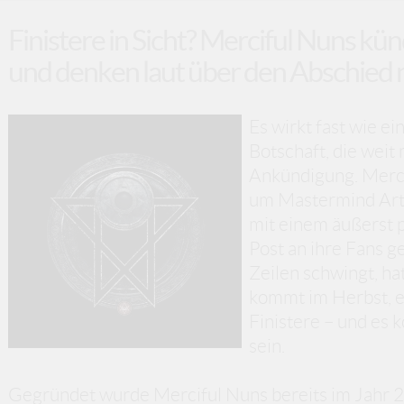
Finistere in Sicht? Merciful Nuns k
und denken laut über den Abschied 
Es wirkt fast wie ein
Botschaft, die weit 
Ankündigung. Merci
um Mastermind Arta
mit einem äußerst 
Post an ihre Fans 
Zeilen schwingt, ha
kommt im Herbst, e
Finistere – und es k
sein.
Gegründet wurde Merciful Nuns bereits im Jahr 