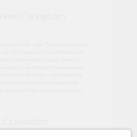
ineveh“ bringt den
son läuft heiß – aber 'Tine' machen es kalt.
ert das US-Projekt um Count Murmur eine
bum A Winter Horrorscape, das am 5.
es sich für ein frostiges Horrorszenario
r Wind durch die Boxen – auch historisch
n Lyric-Video wird die namensgebende
ings mit einem Twist. Laut Count Murmur
u „Queendom“