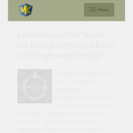
Menu
Lacrimosa auf der Suche
nach Avalon: Neues Album
und Single angekündigt!
Liebe Musikliebhaber
und Freunde der
gepflegten
Melancholie, schnallt
euch an und holt eure
schwarzen Spitzenschals aus dem
Schrank! Tilo Wolff und seine
legendäre Band Lacrimosa haben