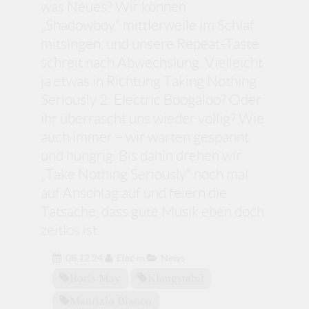
was Neues? Wir können
„Shadowboy“ mittlerweile im Schlaf
mitsingen, und unsere Repeat-Taste
schreit nach Abwechslung. Vielleicht
ja etwas in Richtung Taking Nothing
Seriously 2: Electric Boogaloo? Oder
ihr überrascht uns wieder völlig? Wie
auch immer – wir warten gespannt
und hungrig. Bis dahin drehen wir
„Take Nothing Seriously“ noch mal
auf Anschlag auf und feiern die
Tatsache, dass gute Musik eben doch
zeitlos ist.
08.12.24
Elec
in
News
Boris May
Klangstabil
Maurizio Blanco