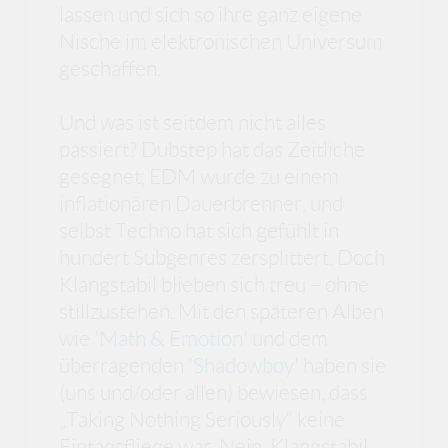
lassen und sich so ihre ganz eigene
Nische im elektronischen Universum
geschaffen.
Und was ist seitdem nicht alles
passiert? Dubstep hat das Zeitliche
gesegnet, EDM wurde zu einem
inflationären Dauerbrenner, und
selbst Techno hat sich gefühlt in
hundert Subgenres zersplittert. Doch
Klangstabil blieben sich treu – ohne
stillzustehen. Mit den späteren Alben
wie '
Math & Emotion
' und dem
überragenden '
Shadowboy
' haben sie
(uns und/oder allen) bewiesen, dass
„Taking Nothing Seriously“ keine
Eintagsfliege war. Nein, Klangstabil