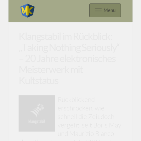
Menu
Klangstabil im Rückblick:
„Taking Nothing Seriously“
– 20 Jahre elektronisches
Meisterwerk mit
Kultstatus
Rückblickend
erschrocken, wie
schnell die Zeit doch
vergeht, seit Boris May
und Maurizio Blanco