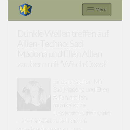
Menu
Dunkle Wellen treffen auf
Allien-Techno: Sad
Madona und Ellen Allien
zaubern mit 'Witch Coast'
Eines ist sicher: Mit
Sad Madona und Ellen
Allien prallen
musikalische
Universen aufeinander
– aber anstatt zu kollidieren,
verschmelzen sie zu einer